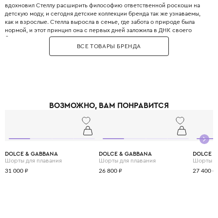
вдохновил Стеллу расширить философию ответственной роскоши на
детскую моду, и сегодня детские коллекции бренда так же узнаваемы,
как и взрослые. Стелла выросла в семье, где забота о природе была
нормой, и этот принцип она с первых дней заложила в ДНК своего
бренда. Бренд использует только инновационные экологичные
ВСЕ ТОВАРЫ БРЕНДА
материалы: органический хлопок, переработанный полиэстер, вискозу
из вторичного сырья и запатентованные веганские материалы. Яркие
принты, абстрактные узоры и смелые цветовые решения делают каждый
образ уникальным и запоминающимся. При этом одежда идеально
подходит для активных детей: мягкие трикотажные ткани не сковывают
движения, а бесшовные технологии исключают натирание. Stella
McCartney Kids создаётся небольшими партиями, соответствуя
ВОЗМОЖНО, ВАМ ПОНРАВИТСЯ
принципам slow fashion: каждая вещь остаётся актуальной не один
сезон. Выбирая Stella McCartney Kids, вы инвестируете в стиль, комфорт
и будущее планеты.
DOLCE & GABBANA
DOLCE & GABBANA
DOLCE &
Шорты для плавания
Шорты для плавания
Шорты д
31 000 ₽
26 800 ₽
27 400 ₽