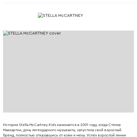
История Stella McCartney Kids начинается в 2001 году, когда Стелла
Маккартни, дочь легендарного музыканта, запустила свой взрослый
бренд, полностью отказавшись от кожи и меха. Успех взрослой линии