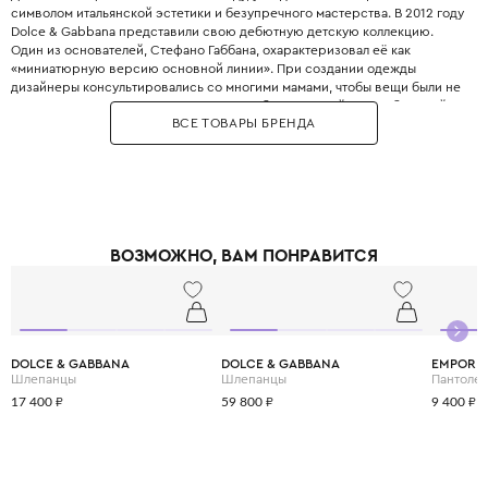
символом итальянской эстетики и безупречного мастерства. В 2012 году
Dolce & Gabbana представили свою дебютную детскую коллекцию.
Один из основателей, Стефано Габбана, охарактеризовал её как
«миниатюрную версию основной линии». При создании одежды
дизайнеры консультировались со многими мамами, чтобы вещи были не
только стильными, но и максимально удобными. Дизайнеры с большой
ВСЕ ТОВАРЫ БРЕНДА
любовью и вниманием перенесли в детский гардероб все коды
взрослой моды: яркие цветочные принты, благородное кружево,
королевские короны, леопардовые узоры и виртуозную филигранную
вышивку, часто выполненную вручную.
Одежда Dolce & Gabbana — это не просто способ выглядеть красиво.
Это возможность подчеркнуть яркую индивидуальность вашего
ребёнка, с ранних лет привить ему уверенность в себе и хороший вкус,
ВОЗМОЖНО, ВАМ ПОНРАВИТСЯ
а главное - сделать его детство по-настоящему незабываемым и
стильным.
DOLCE & GABBANA
DOLCE & GABBANA
EMPORIO
Шлепанцы
Шлепанцы
Пантоле
17 400 ₽
59 800 ₽
9 400 ₽