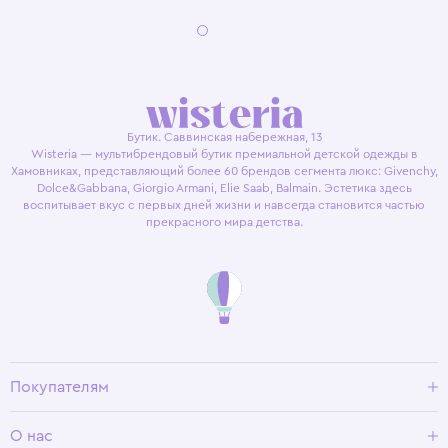
Бутик. Саввинская набережная, 13
Wisteria — мультибрендовый бутик премиальной детской одежды в
Хамовниках, представляющий более 60 брендов сегмента люкс: Givenchy,
Dolce&Gabbana, Giorgio Armani, Elie Saab, Balmain. Эстетика здесь
воспитывает вкус с первых дней жизни и навсегда становится частью
прекрасного мира детства.
Покупателям
Доставка и оплата
О нас
Условия возврата