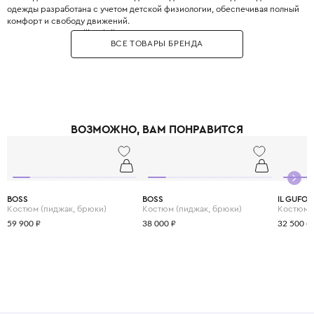
одежды разработана с учетом детской физиологии, обеспечивая полный
комфорт и свободу движений.
Культовая куртка Mille Miglia со знаменитым капюшоном с двумя линзами
ВСЕ ТОВАРЫ БРЕНДА
(изначально для гонщиков, теперь - стильный и функциональный
аксессуар). Изделия бренда приятно носить, они служат годами и не
теряют вида.
Уникальная технология окрашивания бренда Tinto in Capo - это
фирменный метод, который позволяет добиваться ярких, насыщенных
цветов с уникальным переливом. Каждое изделие приобретает свой
уникальный оттенок и особую фактуру - вы не найдете двух абсолютно
ВОЗМОЖНО, ВАМ ПОНРАВИТСЯ
одинаковых вещей..
Одежда C.P. Company создана для активных детей, которые хотят
познавать мир, оставаясь на пике моды.
BOSS
BOSS
IL GUFO
Костюм (пиджак, брюки)
Костюм (пиджак, брюки)
Костюм
59 900 ₽
38 000 ₽
32 500 ₽