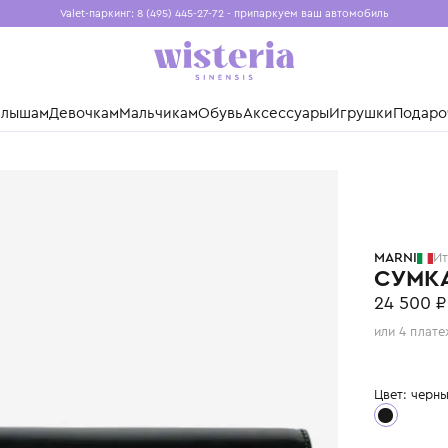
Valet-паркинг: 8 (495) 445-27-72 - припаркуем ваш авто
Бесплатная доставка при заказе от 15 000 ₽
Установите приложение, чтобы покупки были еще удо
нды
Малышам
Девочкам
Мальчикам
Обувь
Аксессуары
Игр