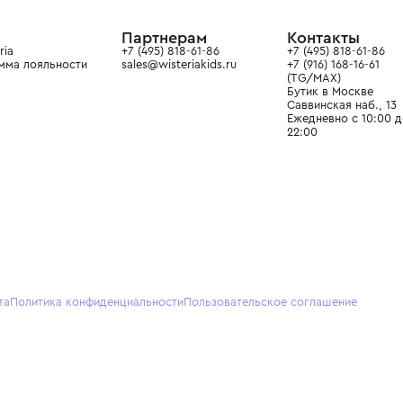
ain. Эстетика здесь воспитывает
тся частью прекрасного мира
О нас
Партнерам
Кон
О Wisteria
+7 (495) 818-61-86
+7 (49
Программа лояльности
sales@wisteriakids.ru
+7 (91
(TG/M
Бутик
Саввин
Ежедн
22:00