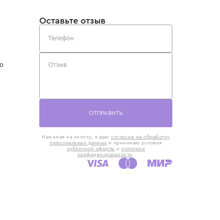
такты
Оставьте отзыв
5) 818-61-86
6) 168-16-61
AX)
 в Москве
ская наб., 13
евно с 10:00 до