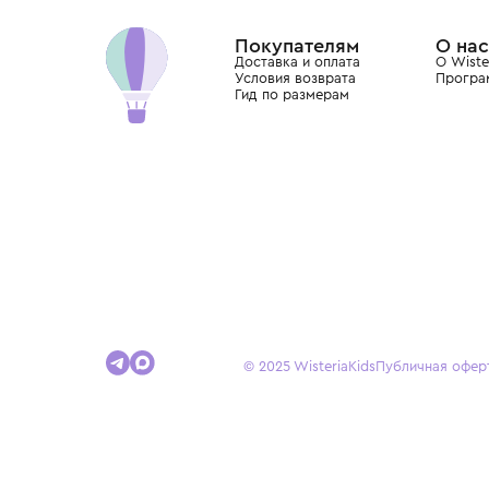
Dolce&Gabbana, Giorgio Armani, Elie Saab, Balm
вкус с первых дней жизни и навсегда станови
детства.
Покупателям
Доставка и оплата
Условия возврата
Гид по размерам