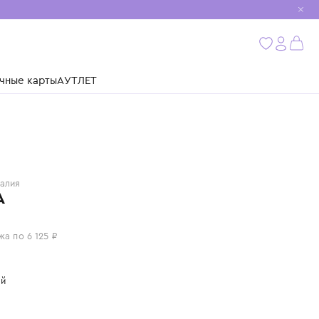
мобиль
бнее
ушки
Подарочные карты
АУТЛЕТ
MARNI
Италия
СУМКА
24 500 ₽
или 4 платежа по 6 125 ₽
Цвет: черный