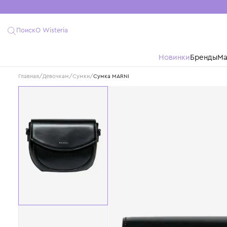
Поиск
О Wisteria
Новинки
Бре
Главная
/
Девочкам
/
Сумки
/
Сумка MARNI