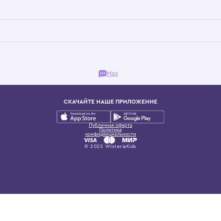
Бутик. Саввинская набережная, 13
ках, представляющий более 60 брендов сегмента люкс: Givenchy, Dolce&Gab
и навсегда становится частью прекрасного мира детс