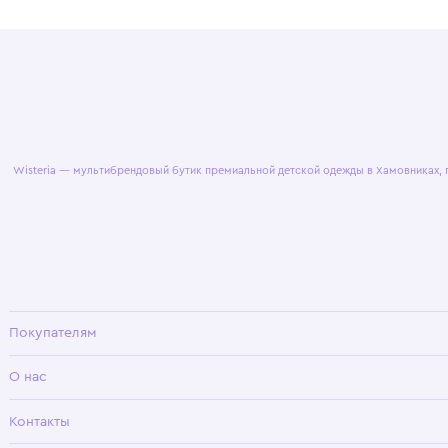
© 2025 WisteriaKids
Публична