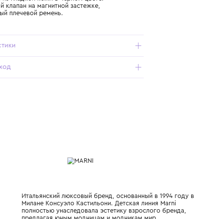
Подробнее о продукте
Арт. M01476-M00TK-0M900_900_OS
Сумка Marni из гладкой кожи в черном цвете.
Полукруглый клапан на магнитной застежке,
регулируемый плечевой ремень.
Характеристики
Состав и уход