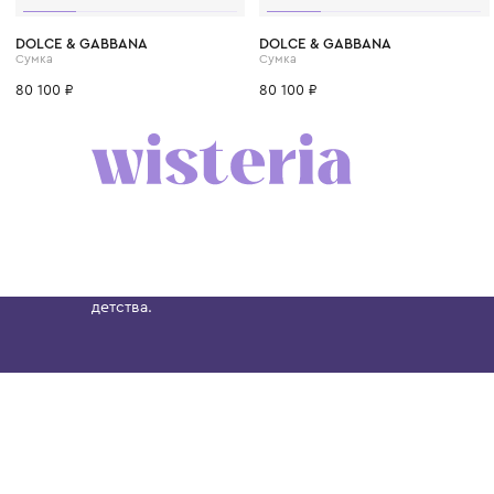
DOLCE & GABBANA
DOLCE & GABBANA
Сумка
Сумка
80 100 ₽
80 100 ₽
Бутик. Саввинская набережная, 13
Wisteria — мультибрендовый бутик премиальн
Хамовниках, представляющий более 60 брендо