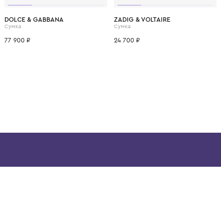
ВОЗМОЖНО, ВАМ ПОНРАВ
DOLCE & GABBANA
ZADIG & VOLTAIRE
Сумка
Сумка
77 900 ₽
24 700 ₽
ой детской одежды в
в сегмента люкс: Givenchy,