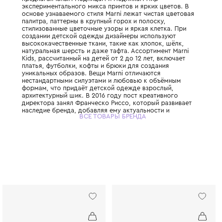
Итальянский люксовый бренд, основанный 
Милане Консуэло Кастильони. Детская лини
полностью унаследовала эстетику взросло
предлагая юным модницам и модникам ми
экспериментального микса принтов и ярких
основе узнаваемого стиля Marni лежат чис
палитра, паттерны в крупный горох и поло
стилизованные цветочные узоры и яркая к
создании детской одежды дизайнеры испо
высококачественные ткани, такие как хлоп
натуральная шерсть и даже тафта. Ассорти
Kids, рассчитанный на детей от 2 до 12 лет
платья, футболки, кофты и брюки для соз
уникальных образов. Вещи Marni отличают
нестандартными силуэтами и любовью к 
формам, что придаёт детской одежде взр
архитектурный шик. В 2016 году пост креа
директора занял Франческо Риссо, которы
наследие бренда, добавляя ему актуально
ВСЕ ТОВАРЫ БРЕНДА
современного звучания. Дизайнеры Marni 
обращаются к теме природы и детства, по
одежде можно встретить забавные рисунк