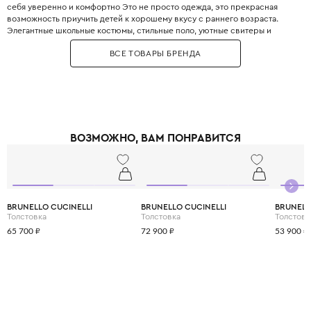
себя уверенно и комфортно Это не просто одежда, это прекрасная
возможность приучить детей к хорошему вкусу с раннего возраста.
Элегантные школьные костюмы, стильные поло, уютные свитеры и
практичные пуховики. Каждая деталь одежды Boss продумана до
ВСЕ ТОВАРЫ БРЕНДА
мелочей, чтобы обеспечить не только стильный внешний вид, но и
максимальный комфорт.
ВОЗМОЖНО, ВАМ ПОНРАВИТСЯ
BRUNELLO CUCINELLI
BRUNELLO CUCINELLI
BRUNELL
Толстовка
Толстовка
Толстовк
65 700 ₽
72 900 ₽
53 900 ₽