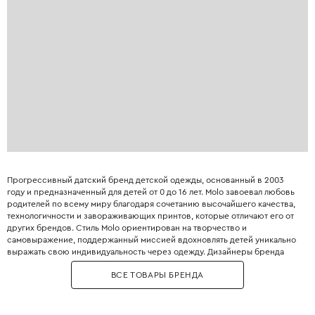
Прогрессивный датский бренд детской одежды, основанный в 2003
году и предназначенный для детей от 0 до 16 лет. Molo завоевал любовь
родителей по всему миру благодаря сочетанию высочайшего качества,
технологичности и завораживающих принтов, которые отличают его от
других брендов. Стиль Molo ориентирован на творчество и
самовыражение, поддержанный миссией вдохновлять детей уникально
выражать свою индивидуальность через одежду. Дизайнеры бренда
призывают к смелым сочетаниям, предлагая юным модникам одежду,
ВСЕ ТОВАРЫ БРЕНДА
украшенную яркими полосками, цветами, динозаврами и космическими
мотивами. Особой гордостью Molo является линейка мембранной
верхней одежды, которая сочетает в себе скандинавский минимализм с
максимальной защитой от ветра и влаги. В производстве используются