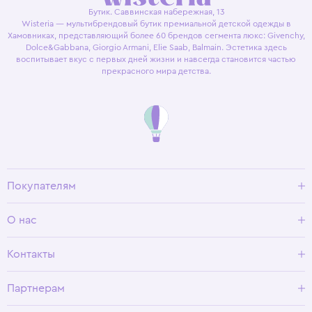
Бутик. Саввинская набережная, 13
Wisteria — мультибрендовый бутик премиальной детской одежды в
Хамовниках, представляющий более 60 брендов сегмента люкс: Givenchy,
Dolce&Gabbana, Giorgio Armani, Elie Saab, Balmain. Эстетика здесь
воспитывает вкус с первых дней жизни и навсегда становится частью
прекрасного мира детства.
Покупателям
Доставка и оплата
О нас
Условия возврата
Гид по размерам
О Wisteria
Контакты
Программа лояльности
Партнерам