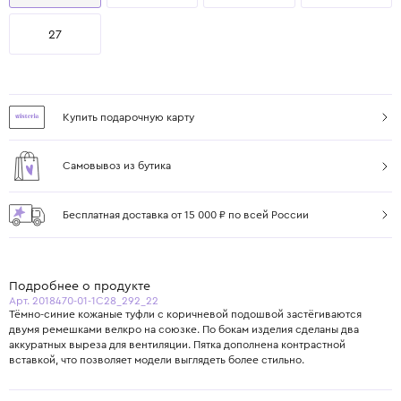
27
Купить подарочную карту
Самовывоз из бутика
Бесплатная доставка от 15 000 ₽ по всей России
Подробнее о продукте
Арт. 2018470-01-1C28_292_22
Тёмно‑синие кожаные туфли с коричневой подошвой застёгиваются
двумя ремешками велкро на союзке. По бокам изделия сделаны два
аккуратных выреза для вентиляции. Пятка дополнена контрастной
вставкой, что позволяет модели выглядеть более стильно.