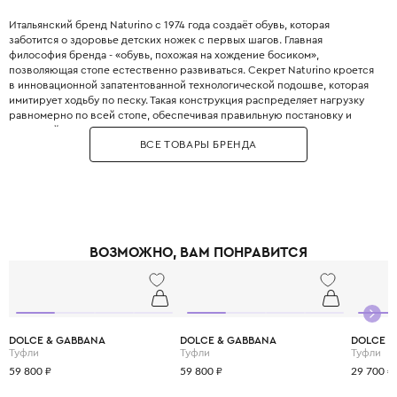
Итальянский бренд Naturino с 1974 года создаёт обувь, которая
заботится о здоровье детских ножек с первых шагов. Главная
философия бренда - «обувь, похожая на хождение босиком»,
позволяющая стопе естественно развиваться. Секрет Naturino кроется
в инновационной запатентованной технологической подошве, которая
имитирует ходьбу по песку. Такая конструкция распределяет нагрузку
равномерно по всей стопе, обеспечивая правильную постановку и
здоровый рост. Внутренняя анатомическая стелька выполнена из
ВСЕ ТОВАРЫ БРЕНДА
дышащей натуральной кожи и обладает антибактериальными
свойствами. Задник обуви достаточно жёсткий для фиксации пяточки, но
при этом мягко облегает ножку, не натирая. Для создания Naturino
используется исключительно высококачественная кожа премиум-
сегмента, прошедшая строгие испытания на безопасность. Модели для
малышей оснащены широким раскрытием и удобными застёжками-
липучками, что позволяет легко обувать даже самых непослушных детей.
ВОЗМОЖНО, ВАМ ПОНРАВИТСЯ
Бренд предлагает элегантные туфли, стильные кроссовки, сапоги и
нарядные сандалии для мальчиков и девочек. Выбирая Naturino, вы
дарите своему ребёнку свободу активных игр без вреда для здоровья,
ведь качественная обувь - это фундамент правильного развития опорно-
двигательного аппарата.
DOLCE & GABBANA
DOLCE & GABBANA
DOLCE &
Туфли
Туфли
Туфли
59 800 ₽
59 800 ₽
29 700 ₽