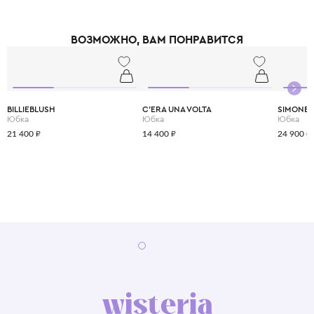
кроя. Все материалы, используемые Simonetta, имеют сертификаты
безопасности и одобрены дерматологами для контакта с нежной
детской кожей. Выбирая Simonetta, вы выбираете проверенное
ВОЗМОЖНО, ВАМ ПОНРАВИТСЯ
поколениями итальянское качество и элегантность.
BILLIEBLUSH
C'ERA UNA VOLTA
SIMONET
Юбка
Юбка
Юбка
21 400 ₽
14 400 ₽
24 900 ₽