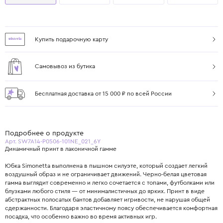
Купить подарочную карту
Самовывоз из бутика
Бесплатная доставка от 15 000 ₽ по всей России
Подробнее о продукте
Арт. SW7A14-P0506-101NE_021_6Y
Динамичный принт в лаконичной гамме
Юбка Simonetta выполнена в пышном силуэте, который создает легкий
воздушный образ и не ограничивает движений. Черно-белая цветовая
гамма выглядит современно и легко сочетается с топами, футболками или
блузками любого стиля — от минималистичных до ярких. Принт в виде
абстрактных полосатых бантов добавляет игривости, не нарушая общей
сдержанности. Благодаря эластичному поясу обеспечивается комфортная
посадка, что особенно важно во время активных игр.