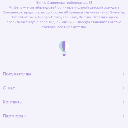
Бутик. Саввинская набережная, 13
Wisteria — мультибрендовый бутик премиальной детской одежды в
Хамовниках, представляющий более 60 брендов сегмента люкс: Givenchy,
Dolce&Gabbana, Giorgio Armani, Elie Saab, Balmain. Эстетика здесь
воспитывает вкус с первых дней жизни и навсегда становится частью
прекрасного мира детства.
Покупателям
Доставка и оплата
О нас
Условия возврата
Гид по размерам
О Wisteria
Контакты
Программа лояльности
Партнерам