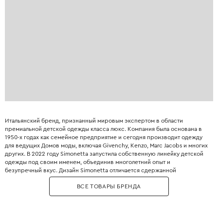
Итальянский бренд, признанный мировым экспертом в области
премиальной детской одежды класса люкс. Компания была основана в
1950-х годах как семейное предприятие и сегодня производит одежду
для ведущих Домов моды, включая Givenchy, Kenzo, Marc Jacobs и многих
других. В 2022 году Simonetta запустила собственную линейку детской
одежды под своим именем, объединив многолетний опыт и
безупречный вкус. Дизайн Simonetta отличается сдержанной
элегантностью, вниманием к деталям и использованием самых дорогих
ВСЕ ТОВАРЫ БРЕНДА
тканей: тончайшая шерсть, хлопок-сатин, кружево и шёлк. Особое место
в коллекциях занимают церемониальные наряды для крещения, первого
причастия и других торжественных событий. Одежда Simonetta шьётся
в Италии и Португалии, что гарантирует высочайшее качество пошива и