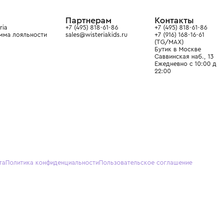
ain. Эстетика здесь воспитывает
тся частью прекрасного мира
О нас
Партнерам
Кон
О Wisteria
+7 (495) 818-61-86
+7 (49
Программа лояльности
sales@wisteriakids.ru
+7 (91
(TG/M
Бутик
Саввин
Ежедн
22:00