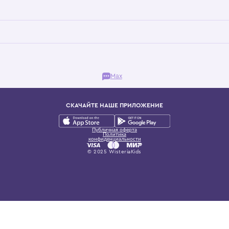
Бутик. Саввинская набережная, 13
ках, представляющий более 60 брендов сегмента люкс: Givenchy, Dolce&Gab
и навсегда становится частью прекрасного мира детс