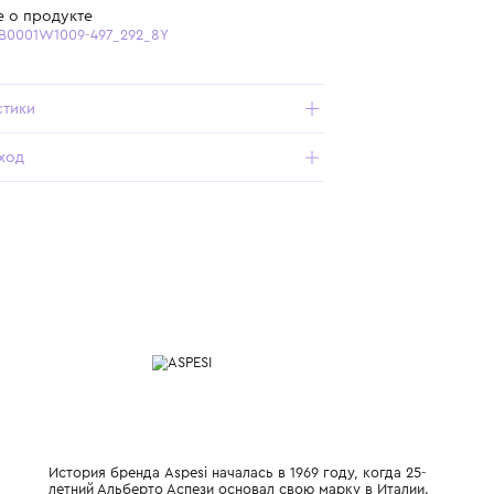
Бесплатная доставка от 15 000 ₽ по всей России
Подробнее о продукте
Арт. A25AGB0001W1009-497_292_8Y
Характеристики
Состав и уход