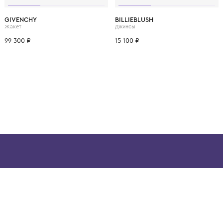
ВОЗМОЖНО, ВАМ ПОНРАВ
12 лет
8 лет
10 лет
12 лет
12+ лет
4 года
6 лет
GIVENCHY
BILLIEBLUSH
Жакет
Джинсы
99 300 ₽
15 100 ₽
ой детской одежды в
в сегмента люкс: Givenchy,