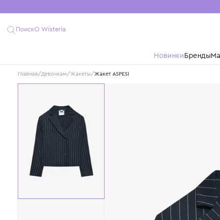
Поиск
О Wisteria
Новинки
Бре
Главная
/
Девочкам
/
Жакеты
/
Жакет ASPESI