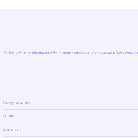
© 2025 WisteriaKids
Публична