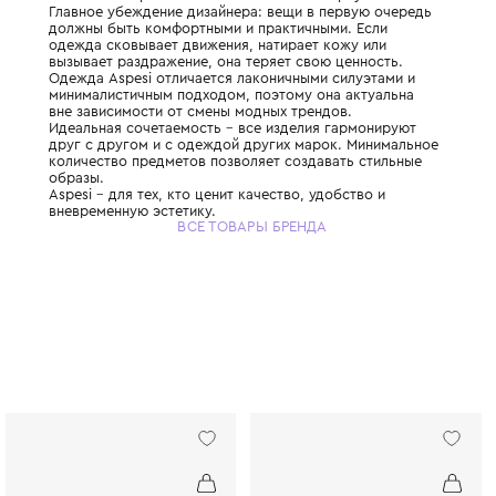
История бренда Aspesi началась в 1969 год
летний Альберто Аспези основал свою мар
Главное убеждение дизайнера: вещи в пе
должны быть комфортными и практичными
одежда сковывает движения, натирает ко
вызывает раздражение, она теряет свою ц
Одежда Aspesi отличается лаконичными си
минималистичным подходом, поэтому она 
вне зависимости от смены модных трендов
Идеальная сочетаемость – все изделия г
друг с другом и с одеждой других марок.
количество предметов позволяет создават
образы.
Aspesi – для тех, кто ценит качество, удоб
вневременную эстетику.
ВСЕ ТОВАРЫ БРЕНДА