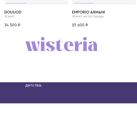
6 лет
8 лет
10 лет
12 лет
14 лет
6 лет
8 лет
10 лет
DOUUOD
EMPORIO ARMANI
Жакет
Жакет на пуговицах
34 500 ₽
25 600 ₽
Бутик. Саввинская набережная, 13
Wisteria — мультибрендовый бутик премиальн
Хамовниках, представляющий более 60 брендо