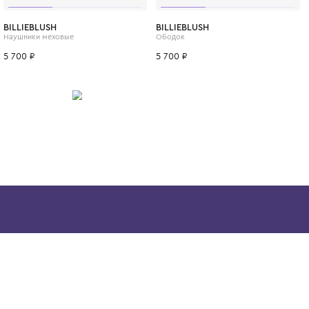
ИТСЯ
8 лет
10 лет
12 лет
BILLIEBLUSH
BILLIEBLUSH
Наушники меховые
Ободок
5 700 ₽
5 700 ₽
Скачайте наше
приложение