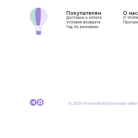
Dolce&Gabbana, Giorgio Armani, Elie Saab, Balm
вкус с первых дней жизни и навсегда станови
детства.
Покупателям
Доставка и оплата
Условия возврата
Гид по размерам