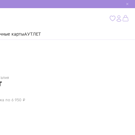
мобиль
бнее
ушки
Подарочные карты
АУТЛЕТ
ASPESI
Италия
ЖАКЕТ
27 800 ₽
или 4 платежа по 6 950 ₽
Цвет: синий