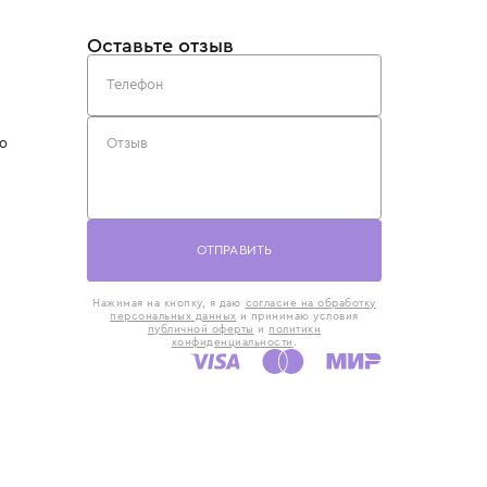
такты
Оставьте отзыв
5) 818-61-86
6) 168-16-61
AX)
 в Москве
ская наб., 13
евно с 10:00 до