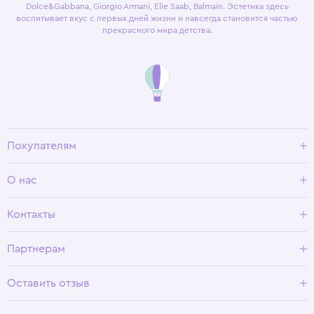
Dolce&Gabbana, Giorgio Armani, Elie Saab, Balmain. Эстетика здесь
воспитывает вкус с первых дней жизни и навсегда становится частью
прекрасного мира детства.
Покупателям
Доставка и оплата
О нас
Условия возврата
Гид по размерам
О Wisteria
Контакты
Программа лояльности
Партнерам
Оставить отзыв