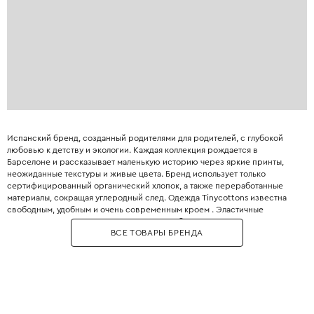
Испанский бренд, созданный родителями для родителей, с глубокой
любовью к детству и экологии. Каждая коллекция рождается в
Барселоне и рассказывает маленькую историю через яркие принты,
неожиданные текстуры и живые цвета. Бренд использует только
сертифицированный органический хлопок, а также переработанные
материалы, сокращая углеродный след. Одежда Tinycottons известна
свободным, удобным и очень современным кроем . Эластичные
манжеты, мягкие резинки и плоские швы обеспечивают максимальную
ВСЕ ТОВАРЫ БРЕНДА
свободу движений для игр и сна. Принты являются визитной карточкой
бренда: забавные животные, абстрактные узоры, коллаборации с
современными иллюстраторами. Все краски безопасны для детей и не
выцветают даже после множества стирок. Позвольте вашему ребёнку
носить искусство с первого года жизни.