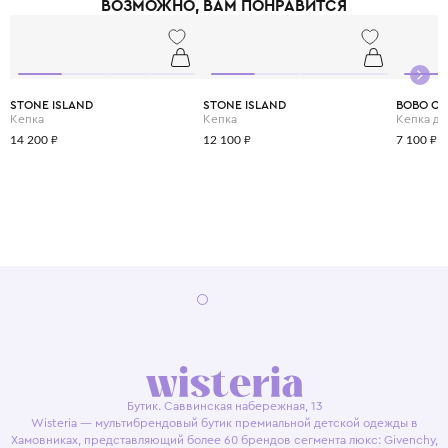
ВОЗМОЖНО, ВАМ ПОНРАВИТСЯ
STONE ISLAND
STONE ISLAND
BOBO C
Кепка
Кепка
Кепка дл
14 200 ₽
12 100 ₽
7 100 ₽
Бутик. Саввинская набережная, 13
Wisteria — мультибрендовый бутик премиальной детской одежды в
Хамовниках, представляющий более 60 брендов сегмента люкс: Givenchy,