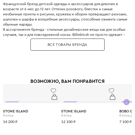
Французский бренд детской одежды и аксессуаров для девочек в
возрасте от 6 мес до 12 лет. Оттенки розового, блестки и самые
необычные принты и рисунки, кружева и оборки превращают рюкзаки,
шапочки и шарфы в волшебные аксессуары, способные оживить самые
обычные наряды.
В ассортименте бренда - стильные дизайнерские вещи как для особых
случаев, так и для повседневной носки. Billieblush не просто одевает –
он дарит свободу двигаться, смеяться и расти в своём ритме.
ВСЕ ТОВАРЫ БРЕНДА
ВОЗМОЖНО, ВАМ ПОНРАВИТСЯ
STONE ISLAND
STONE ISLAND
BOBO C
Кепка
Кепка
Кепка дл
14 200 ₽
12 100 ₽
7 100 ₽