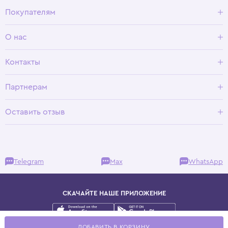
Покупателям
Доставка и оплата
О нас
Условия возврата
Гид по размерам
О Wisteria
Контакты
Программа лояльности
Партнерам
Оставить отзыв
Telegram
Max
WhatsApp
СКАЧАЙТЕ НАШЕ ПРИЛОЖЕНИЕ
Публичная оферта
ДОБАВИТЬ В КОРЗИНУ
Политика конфиденциальности