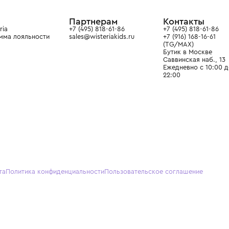
ain. Эстетика здесь воспитывает
тся частью прекрасного мира
О нас
Партнерам
Кон
О Wisteria
+7 (495) 818-61-86
+7 (49
Программа лояльности
sales@wisteriakids.ru
+7 (91
(TG/M
Бутик
Саввин
Ежедн
22:00