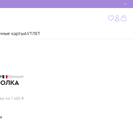
мобиль
бнее
ушки
Подарочные карты
АУТЛЕТ
BILLIEBLUSH
Франция
БЕЙСБОЛКА
5 700 ₽
или 4 платежа по 1 425 ₽
Цвет: фуксия