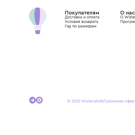
Dolce&Gabbana, Giorgio Armani, Elie Saab, Balm
вкус с первых дней жизни и навсегда станови
детства.
Покупателям
Доставка и оплата
Условия возврата
Гид по размерам