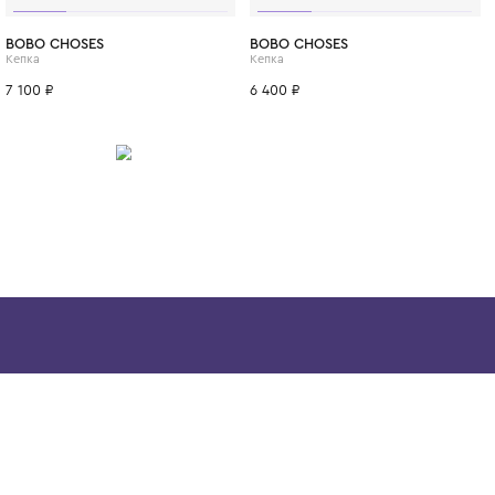
ИТСЯ
52
54
52
54
BOBO CHOSES
BOBO CHOSE
Кепка
Кепка
7 100 ₽
6 400 ₽
Скачайте наше
приложение