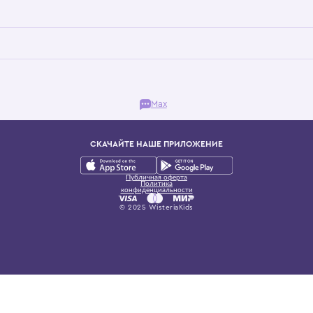
Бутик. Саввинская набережная, 13
ках, представляющий более 60 брендов сегмента люкс: Givenchy, Dolce&Gab
и навсегда становится частью прекрасного мира детс