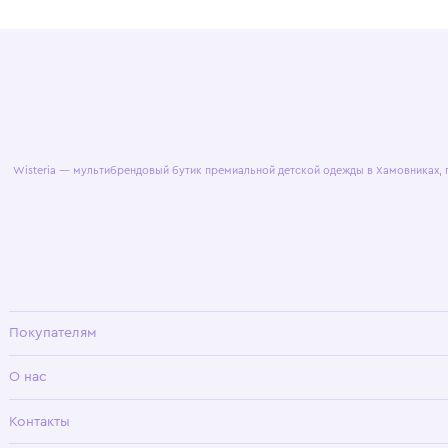
© 2025 WisteriaKids
Публична