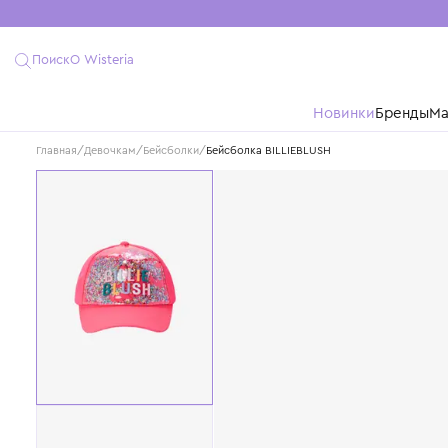
Поиск
О Wisteria
Новинки
Бре
Главная
/
Девочкам
/
Бейсболки
/
Бейсболка BILLIEBLUSH