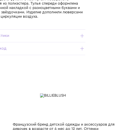
Подробнее о продукте
Арт. U22009-499_100_52
Бейсболка цвета фуксии с изогнутым козырьком,
выполненная из полиэстера. Тулья спереди оформлена
полупрозрачной накладкой с разноцветными буквами и
маленькими звёздочками. Изделие дополнили люверсами
для лучшей циркуляции воздуха.
Характеристики
Состав и уход