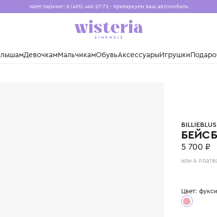
Valet-паркинг: 8 (495) 445-27-72 - припаркуем ваш авто
Бесплатная доставка при заказе от 15 000 ₽
Установите приложение, чтобы покупки были еще удо
нды
Малышам
Девочкам
Мальчикам
Обувь
Аксессуары
Игр