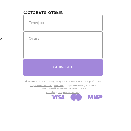
такты
Оставьте отзыв
5) 818-61-86
6) 168-16-61
AX)
 в Москве
ская наб., 13
евно с 10:00 до