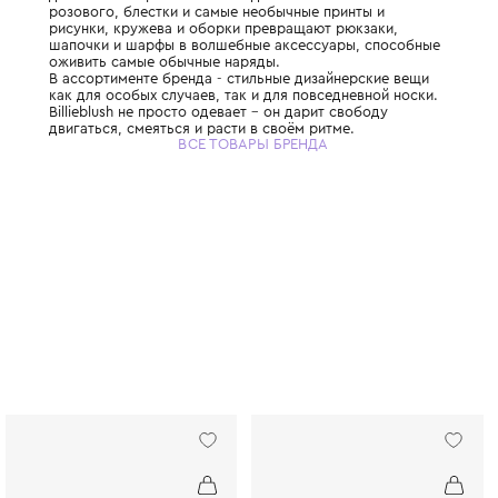
Французский бренд детской одежды и акс
девочек в возрасте от 6 мес до 12 лет. Отт
розового, блестки и самые необычные при
рисунки, кружева и оборки превращают р
шапочки и шарфы в волшебные аксессуар
оживить самые обычные наряды.
В ассортименте бренда - стильные дизайн
как для особых случаев, так и для повсед
Billieblush не просто одевает – он дарит с
двигаться, смеяться и расти в своём ритме
ВСЕ ТОВАРЫ БРЕНДА