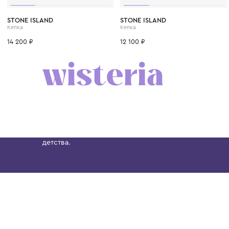
6 лет
10 лет
6 лет
10 лет
STONE ISLAND
STONE ISLAND
Кепка
Кепка
14 200 ₽
12 100 ₽
Бутик. Саввинская набережная, 13
Wisteria — мультибрендовый бутик премиальн
Хамовниках, представляющий более 60 брендо