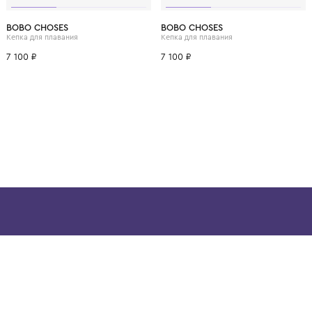
ВОЗМОЖНО, ВАМ ПОНРАВ
48
50
52
54
BOBO CHOSES
BOBO CHOSES
Кепка для плавания
Кепка для плавания
7 100 ₽
7 100 ₽
ой детской одежды в
в сегмента люкс: Givenchy,