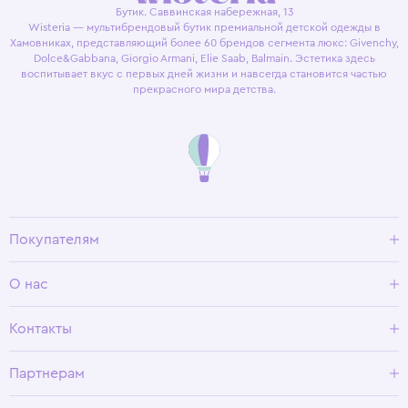
Бутик. Саввинская набережная, 13
Wisteria — мультибрендовый бутик премиальной детской одежды в
Хамовниках, представляющий более 60 брендов сегмента люкс: Givenchy,
Dolce&Gabbana, Giorgio Armani, Elie Saab, Balmain. Эстетика здесь
воспитывает вкус с первых дней жизни и навсегда становится частью
прекрасного мира детства.
Покупателям
Доставка и оплата
О нас
Условия возврата
Гид по размерам
О Wisteria
Контакты
Программа лояльности
Партнерам