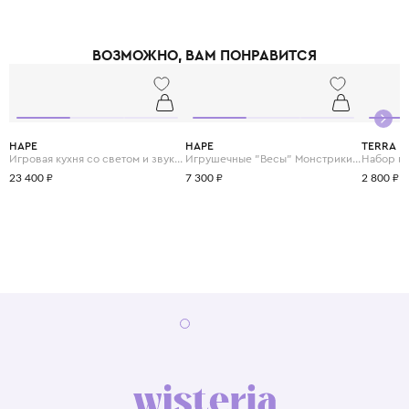
ВОЗМОЖНО, ВАМ ПОНРАВИТСЯ
HAPE
HAPE
TERRA
Игровая кухня со светом и звуком "Готовим вместе"
Игрушечные "Весы" Монстрики с брошюрой примеров на сложение и состав числа
23 400 ₽
7 300 ₽
2 800 ₽