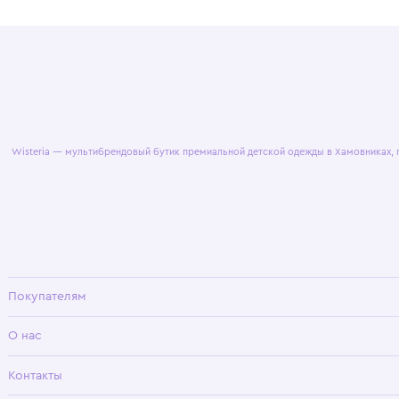
© 2025 WisteriaKids
Публична