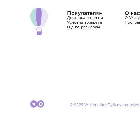
Dolce&Gabbana, Giorgio Armani, Elie Saab, Balm
вкус с первых дней жизни и навсегда станови
детства.
Покупателям
Доставка и оплата
Условия возврата
Гид по размерам