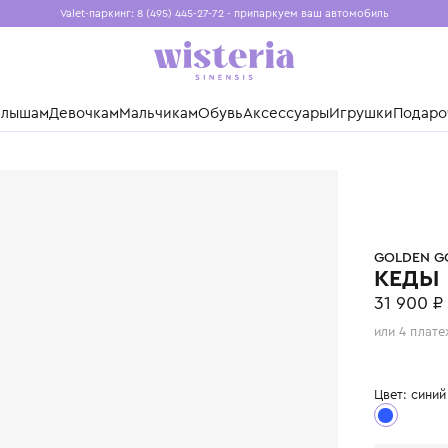
Valet-паркинг: 8 (495) 445-27-72 - припаркуем ваш авто
Бесплатная доставка при заказе от 15 000 ₽
Установите приложение, чтобы покупки были еще удо
нды
Малышам
Девочкам
Мальчикам
Обувь
Аксессуары
Игр