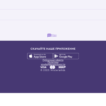
Бутик. Саввинская набережная, 13
ках, представляющий более 60 брендов сегмента люкс: Givenchy, Dolce&Gab
и навсегда становится частью прекрасного мира детс