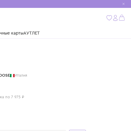
мобиль
бнее
ушки
Подарочные карты
АУТЛЕТ
GOLDEN GOOSE
Италия
КЕДЫ
31 900 ₽
или 4 платежа по 7 975 ₽
Цвет: синий