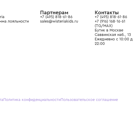
ain. Эстетика здесь воспитывает
тся частью прекрасного мира
О нас
Партнерам
Кон
О Wisteria
+7 (495) 818-61-86
+7 (49
Программа лояльности
sales@wisteriakids.ru
+7 (91
(TG/M
Бутик
Саввин
Ежедн
22:00