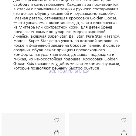
Итальянский бренд, прославившийся свое
неподражаемой эстетикой и культовыми 
ручной работы. Линия обуви Golden Goose
для энергичных детей от 4 до 12 лет, кото
свободу и самовыражение. Каждая пара п
в Италии с применением техники ручного с
что делает обувь уникальной и неузнаваем
Главная деталь, отличающая кроссовки Go
— это узнаваемая вышитая звезда, часто 
из глиттера или контрастной кожи. Для де
предлагает самые популярные модели взр
линейки, включая Super-Star, Ball Star, Pure 
Модель Super-Star легко узнать по кожано
носке и фирменной звезде на боковой пане
создания обуви лежат принципы превосхо
комфорта: натуральная кожа, дышащая по
гибкая, но износостойкая подошва. Кросс
Goose Kids оснащены удобными застежкам
которые позволяют ребенку быстро обуть
ВСЕ ТОВАРЫ БРЕНДА
самостоятельно. Легкий «потертый» эффе
паре — это не брак, а фирменный стиль, 