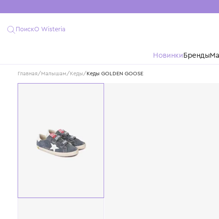
Поиск
О Wisteria
Новинки
Бре
Главная
/
Малышам
/
Кеды
/
Кеды GOLDEN GOOSE