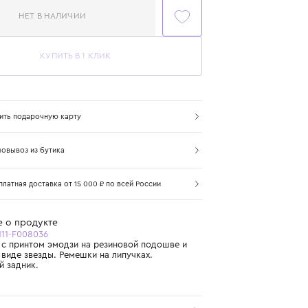
НЕТ В НАЛИЧИИ
КУПИТЬ В 1 КЛИК
Купить подарочную карту
Самовывоз из бутика
Бесплатная доставка от 15 000 ₽ по всей России
Подробнее о продукте
Арт. GYF00111-F008036
Синие кеды с принтом эмодзи на резиновой подошве и