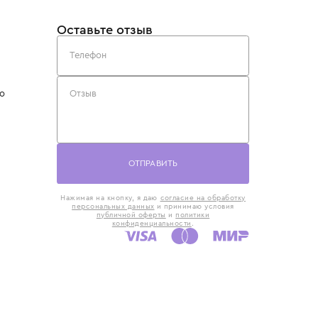
такты
Оставьте отзыв
5) 818-61-86
6) 168-16-61
AX)
 в Москве
ская наб., 13
евно с 10:00 до