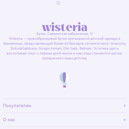
Бутик. Саввинская набережная, 13
Wisteria — мультибрендовый бутик премиальной детской одежды в
Хамовниках, представляющий более 60 брендов сегмента люкс: Givenchy,
Dolce&Gabbana, Giorgio Armani, Elie Saab, Balmain. Эстетика здесь
воспитывает вкус с первых дней жизни и навсегда становится частью
прекрасного мира детства.
Покупателям
Доставка и оплата
О нас
Условия возврата
Гид по размерам