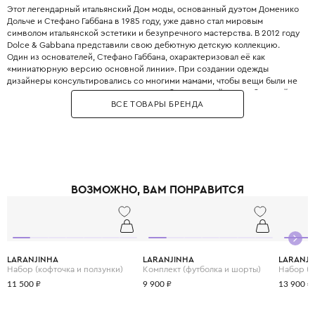
Этот легендарный итальянский Дом моды, основанный дуэтом Доменико
Дольче и Стефано Габбана в 1985 году, уже давно стал мировым
символом итальянской эстетики и безупречного мастерства. В 2012 году
Dolce & Gabbana представили свою дебютную детскую коллекцию.
Один из основателей, Стефано Габбана, охарактеризовал её как
«миниатюрную версию основной линии». При создании одежды
дизайнеры консультировались со многими мамами, чтобы вещи были не
только стильными, но и максимально удобными. Дизайнеры с большой
ВСЕ ТОВАРЫ БРЕНДА
любовью и вниманием перенесли в детский гардероб все коды
взрослой моды: яркие цветочные принты, благородное кружево,
королевские короны, леопардовые узоры и виртуозную филигранную
вышивку, часто выполненную вручную.
Одежда Dolce & Gabbana — это не просто способ выглядеть красиво.
Это возможность подчеркнуть яркую индивидуальность вашего
ребёнка, с ранних лет привить ему уверенность в себе и хороший вкус,
ВОЗМОЖНО, ВАМ ПОНРАВИТСЯ
а главное - сделать его детство по-настоящему незабываемым и
стильным.
LARANJINHA
LARANJINHA
LARANJI
Набор (кофточка и ползунки)
Комплект (футболка и шорты)
Набор (к
11 500 ₽
9 900 ₽
13 900 ₽