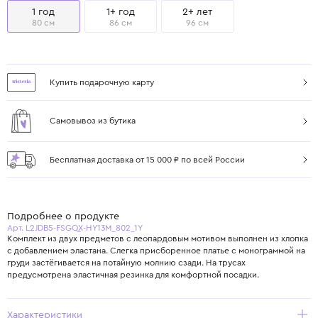
1 год
1+ год
2+ лет
80 см
86 см
96 см
Купить подарочную карту
Самовывоз из бутика
Бесплатная доставка от 15 000 ₽ по всей России
Подробнее о продукте
Арт. L2JDB5-FSGQX-HY13M_802_1Y
Комплект из двух предметов с леопардовым мотивом выполнен из хлопка
с добавлением эластана. Слегка присборенное платье с монограммой на
груди застёгивается на потайную молнию сзади. На трусах
предусмотрена эластичная резинка для комфортной посадки.
Характеристики