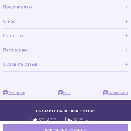
Покупателям
Доставка и оплата
О нас
Условия возврата
Гид по размерам
О Wisteria
Контакты
Программа лояльности
Партнерам
Оставить отзыв
Telegram
Max
WhatsApp
СКАЧАЙТЕ НАШЕ ПРИЛОЖЕНИЕ
Публичная оферта
ДОБАВИТЬ В КОРЗИНУ
Политика конфиденциальности