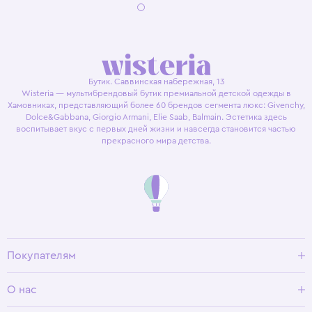
Бутик. Саввинская набережная, 13
Wisteria — мультибрендовый бутик премиальной детской одежды в
Хамовниках, представляющий более 60 брендов сегмента люкс: Givenchy,
Dolce&Gabbana, Giorgio Armani, Elie Saab, Balmain. Эстетика здесь
воспитывает вкус с первых дней жизни и навсегда становится частью
прекрасного мира детства.
Покупателям
Доставка и оплата
О нас
Условия возврата
Гид по размерам