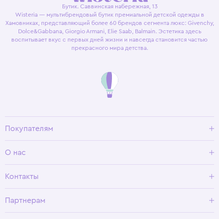
Бутик. Саввинская набережная, 13
Wisteria — мультибрендовый бутик премиальной детской одежды в
Хамовниках, представляющий более 60 брендов сегмента люкс: Givenchy,
Dolce&Gabbana, Giorgio Armani, Elie Saab, Balmain. Эстетика здесь
воспитывает вкус с первых дней жизни и навсегда становится частью
прекрасного мира детства.
Покупателям
Доставка и оплата
О нас
Условия возврата
Гид по размерам
О Wisteria
Контакты
Программа лояльности
Партнерам