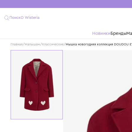
Поиск
О Wisteria
Новинки
Бре
Главная
/
Малышам
/
Классические
/
Мышка новогодняя коллекция D