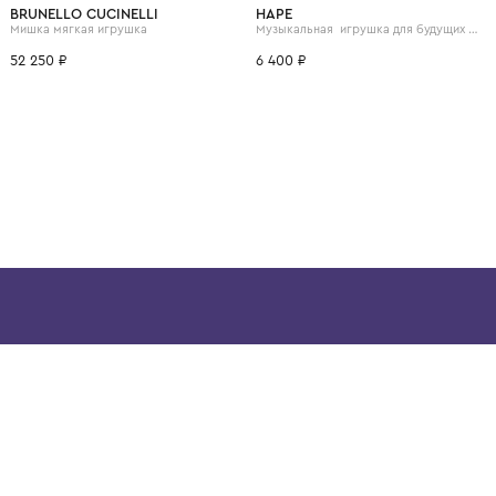
ВОЗМОЖНО, ВАМ ПОНРАВ
BRUNELLO CUCINELLI
HAPE
Мишка мягкая игрушка
52 250 ₽
6 400 ₽
ой детской одежды в
в сегмента люкс: Givenchy,
ain. Эстетика здесь воспитывает
тся частью прекрасного мира