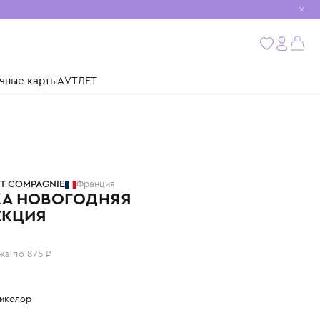
мобиль
бнее
ушки
Подарочные карты
АУТЛЕТ
DOUDOU ET COMPAGNIE
Франция
МЫШКА НОВОГОДНЯЯ
КОЛЛЕКЦИЯ
3 500 ₽
или 4 платежа по 875 ₽