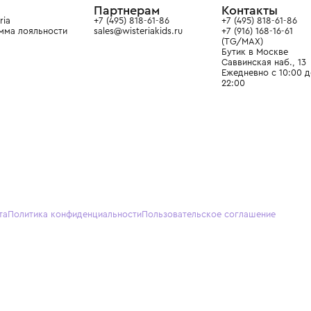
О нас
Партнерам
Кон
О Wisteria
+7 (495) 818-61-86
+7 (49
Программа лояльности
sales@wisteriakids.ru
+7 (91
(TG/M
Бутик
Саввин
Ежедн
22:00