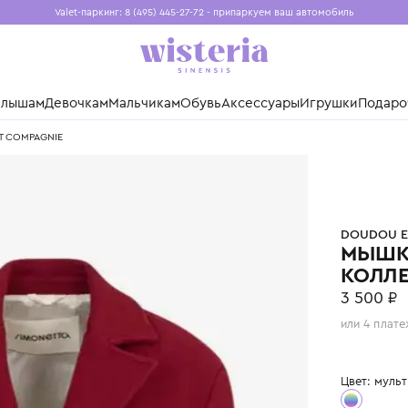
Valet-паркинг: 8 (495) 445-27-72 - припаркуем ваш авто
Бесплатная доставка при заказе от 15 000 ₽
Установите приложение, чтобы покупки были еще удо
нды
Малышам
Девочкам
Мальчикам
Обувь
Аксессуары
Игр
OUDOU ET COMPAGNIE