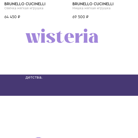
BRUNELLO CUCINELLI
BRUNELLO CUCINELLI
Овечка мягкая игрушка
Мишка мягкая игрушка
64 450 ₽
69 500 ₽
Бутик. Саввинская набережная, 13
Wisteria — мультибрендовый бутик премиальн
Хамовниках, представляющий более 60 брендо
Dolce&Gabbana, Giorgio Armani, Elie Saab, Balm
вкус с первых дней жизни и навсегда станови
детства.