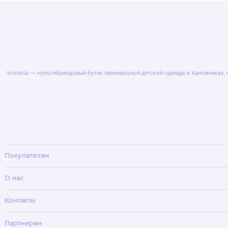
© 2025 WisteriaKids
Публична
Wisteria — мультибрендовый бутик премиальной детской одежды в Хамовни