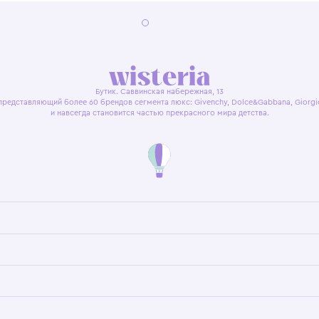
я оферта
Политика конфиденциальности
Пользовательское согл
Бутик. Саввинская набережная, 13
ках, представляющий более 60 брендов сегмента люкс: Givenchy, Dolce&Gab
и навсегда становится частью прекрасного мира детс