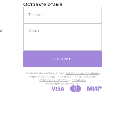
такты
Оставьте отзыв
5) 818-61-86
6) 168-16-61
AX)
 в Москве
ская наб., 13
евно с 10:00 до
ОТПРАВИТЬ