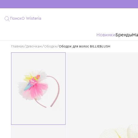
Поиск
О Wisteria
Новинки
Бре
Главная
/
Девочкам
/
Ободки
/
Ободок для волос BILLIEBLUSH