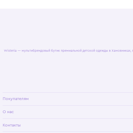
© 2025 WisteriaKids
Публична