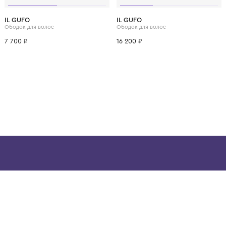
ВОЗМОЖНО, ВАМ ПОНРАВ
IL GUFO
IL GUFO
Ободок для волос
Ободок для волос
7 700 ₽
16 200 ₽
ой детской одежды в
в сегмента люкс: Givenchy,