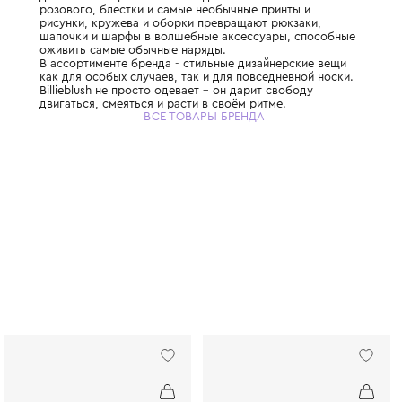
Французский бренд детской одежды и акс
девочек в возрасте от 6 мес до 12 лет. Отт
розового, блестки и самые необычные при
рисунки, кружева и оборки превращают р
шапочки и шарфы в волшебные аксессуар
оживить самые обычные наряды.
В ассортименте бренда - стильные дизайн
как для особых случаев, так и для повсед
Billieblush не просто одевает – он дарит с
двигаться, смеяться и расти в своём ритме
ВСЕ ТОВАРЫ БРЕНДА