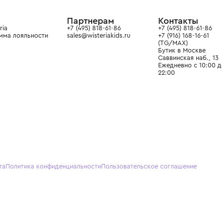
ain. Эстетика здесь воспитывает
тся частью прекрасного мира
О нас
Партнерам
Кон
О Wisteria
+7 (495) 818-61-86
+7 (49
Программа лояльности
sales@wisteriakids.ru
+7 (91
(TG/M
Бутик
Саввин
Ежедн
22:00