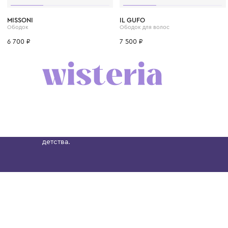
MISSONI
IL GUFO
Ободок
Ободок для волос
6 700 ₽
7 500 ₽
Бутик. Саввинская набережная, 13
Wisteria — мультибрендовый бутик премиальн
Хамовниках, представляющий более 60 брендо