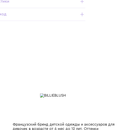
фигуркой мороженого. Тонкий аксессуар покрыт мягкой
тканью для удобства ношения.
Характеристики
Состав и уход