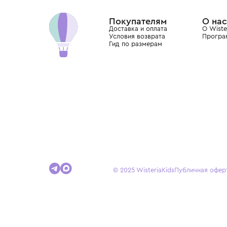
Dolce&Gabbana, Giorgio Armani, Elie Saab, Balm
вкус с первых дней жизни и навсегда станови
детства.
Покупателям
Доставка и оплата
Условия возврата
Гид по размерам