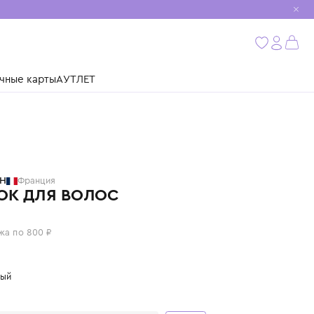
мобиль
бнее
ушки
Подарочные карты
АУТЛЕТ
BILLIEBLUSH
Франция
ОБОДОК ДЛЯ ВОЛОС
3 200 ₽
или 4 платежа по 800 ₽
Цвет: розовый