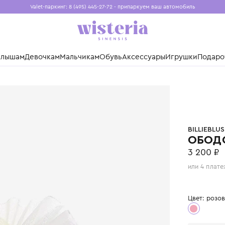
Valet-паркинг: 8 (495) 445-27-72 - припаркуем ваш авто
Бесплатная доставка при заказе от 15 000 ₽
Установите приложение, чтобы покупки были еще удо
нды
Малышам
Девочкам
Мальчикам
Обувь
Аксессуары
Игр