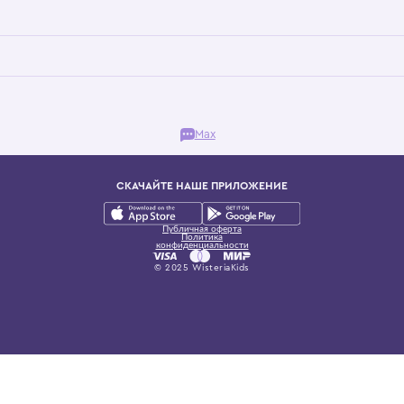
Бутик. Саввинская набережная, 13
ках, представляющий более 60 брендов сегмента люкс: Givenchy, Dolce&Gab
и навсегда становится частью прекрасного мира детс