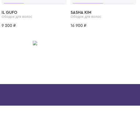
ИТСЯ
IL GUFO
SASHA KIM
Ободок для волос
Ободок для вол
9 200 ₽
16 900 ₽
Скачайте наше
приложение