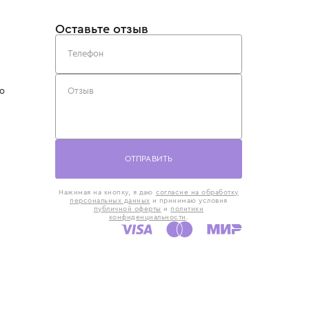
такты
Оставьте отзыв
5) 818-61-86
6) 168-16-61
AX)
 в Москве
ская наб., 13
евно с 10:00 до