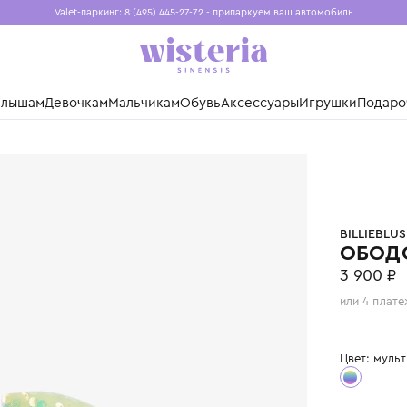
Valet-паркинг: 8 (495) 445-27-72 - припаркуем ваш авто
Бесплатная доставка при заказе от 15 000 ₽
Установите приложение, чтобы покупки были еще удо
нды
Малышам
Девочкам
Мальчикам
Обувь
Аксессуары
Игр