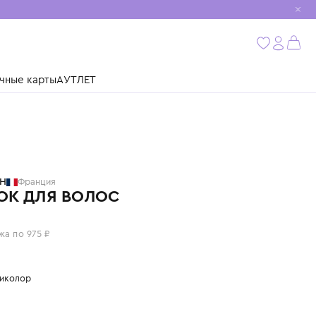
мобиль
бнее
ушки
Подарочные карты
АУТЛЕТ
BILLIEBLUSH
Франция
ОБОДОК ДЛЯ ВОЛОС
3 900 ₽
или 4 платежа по 975 ₽
Цвет: мультиколор