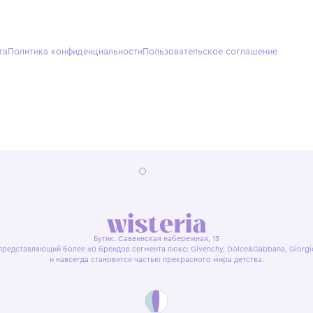
О нас
Партнерам
Кон
О Wisteria
+7 (495) 818-61-86
+7 (49
Программа лояльности
sales@wisteriakids.ru
+7 (91
(TG/M
Бутик
Саввин
Ежедн
22:00
я оферта
Политика конфиденциальности
Пользовательское согл