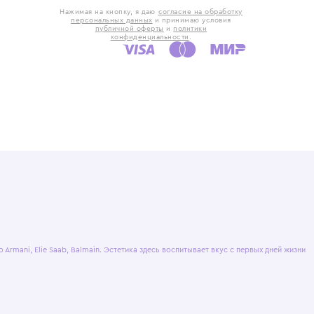
такты
Оставьте отзыв
5) 818-61-86
6) 168-16-61
AX)
 в Москве
ская наб., 13
евно с 10:00 до
ОТПРАВИТЬ
Нажимая на кнопку, я даю
согласие на обр
персональных данных
и принимаю усло
публичной оферты
и
политики
конфиденциальности
.
ашение