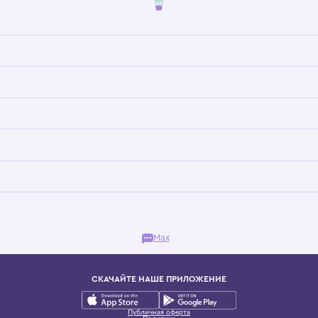
Бутик. Саввинская набережная, 13
ках, представляющий более 60 брендов сегмента люкс: Givenchy, Dolce&Gab
и навсегда становится частью прекрасного мира детс