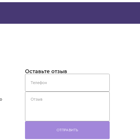
IL GUFO
SASHA KIM
Ободок для волос
Ободок для вол
9 200 ₽
16 900 ₽
Скачайте наше
приложение