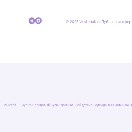
Покупателям
Доставка и оплата
Условия возврата
Гид по размерам
© 2025 WisteriaKids
Публична