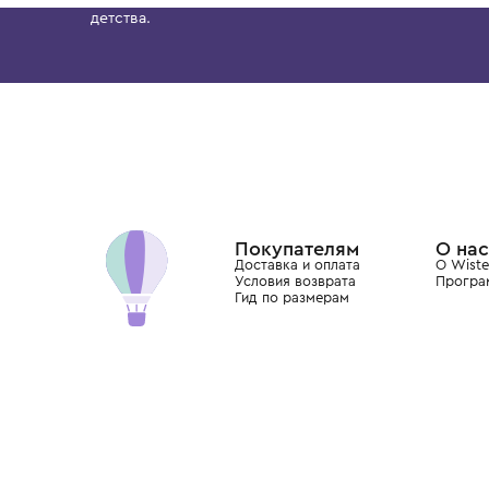
MISSONI
IL GUFO
Ободок
Ободок для волос
6 700 ₽
7 500 ₽
Бутик. Саввинская набережная, 13
Wisteria — мультибрендовый бутик премиальн
Хамовниках, представляющий более 60 брендо
Dolce&Gabbana, Giorgio Armani, Elie Saab, Balm
вкус с первых дней жизни и навсегда станови
детства.