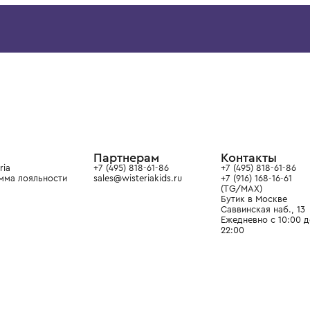
IL GUFO
IL GUFO
Ободок для волос
Ободок для волос
7 700 ₽
16 200 ₽
ой детской одежды в
в сегмента люкс: Givenchy,
ain. Эстетика здесь воспитывает
тся частью прекрасного мира