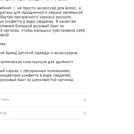
Подробнее о продукте
Арт. U20790-Z41_801_OS
Неповторимая деталь для праздничного образа
Ободок Billieblush — не просто аксессуар для волос, а
уникальная деталь для праздничного образа маленькой
принцессы. Внутри прозрачного каркаса россыпь
разноцветных конфетти в виде сердечек. В качестве
яркого дополнения большой розовый бант из
шелковистой органзы, чтобы малышка чувствовала себя
самой красивой!
Преимущества:
- французский бренд детской одежды и аксессуаров
Billieblush;
- гибкая металлическая конструкция для удобного
ношения;
- серебристый каркас с прозрачным основанием;
- внутри разноцветные конфетти в виде сердечек;
- объемный розовый бант из шелковистой органзы.