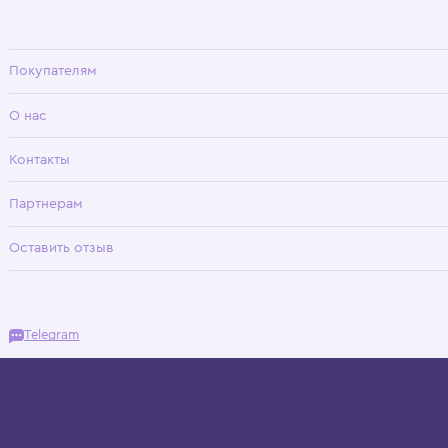
Wisteria — мультибрендовый бутик премиальной детской одежды в Хамовни
Покупателям