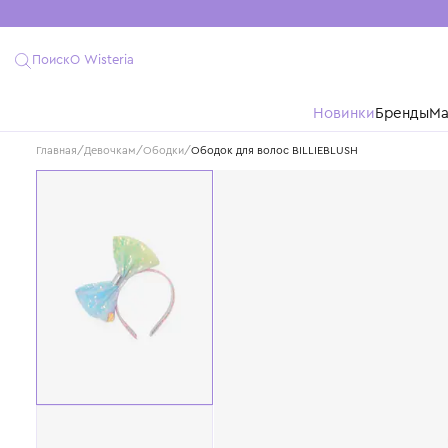
Поиск
О Wisteria
Новинки
Бре
Главная
/
Девочкам
/
Ободки
/
Ободок для волос BILLIEBLUSH