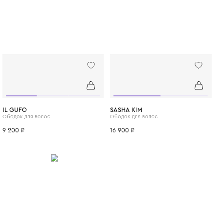
как для особых случаев, так и для повсед
Billieblush не просто одевает – он дарит с
двигаться, смеяться и расти в своём ритме
ВСЕ ТОВАРЫ БРЕНДА
ИТСЯ