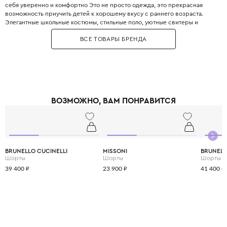
себя уверенно и комфортно Это не просто одежда, это прекрасная
возможность приучить детей к хорошему вкусу с раннего возраста.
Элегантные школьные костюмы, стильные поло, уютные свитеры и
практичные пуховики. Каждая деталь одежды Boss продумана до
ВСЕ ТОВАРЫ БРЕНДА
мелочей, чтобы обеспечить не только стильный внешний вид, но и
максимальный комфорт.
ВОЗМОЖНО, ВАМ ПОНРАВИТСЯ
BRUNELLO CUCINELLI
MISSONI
BRUNELL
Шорты
Шорты
Шорты
39 400 ₽
23 900 ₽
41 400 ₽