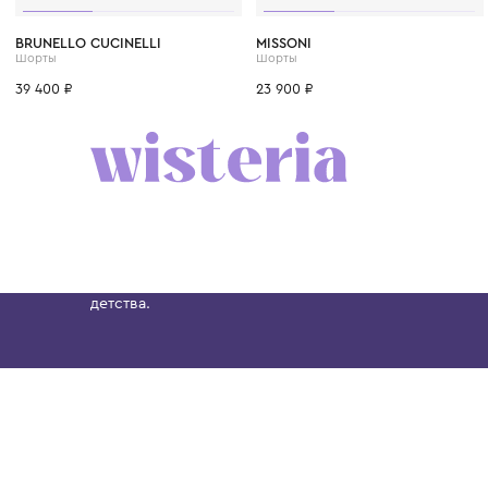
6 лет
8 лет
10 лет
12 лет
12+ лет
6 лет
8 лет
10 лет
BRUNELLO CUCINELLI
MISSONI
Шорты
Шорты
39 400 ₽
23 900 ₽
Бутик. Саввинская набережная, 13
Wisteria — мультибрендовый бутик премиальн
Хамовниках, представляющий более 60 брендо