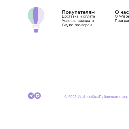
Dolce&Gabbana, Giorgio Armani, Elie Saab, Balm
вкус с первых дней жизни и навсегда станови
детства.
Покупателям
Доставка и оплата
Условия возврата
Гид по размерам