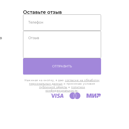
такты
Оставьте отзыв
5) 818-61-86
6) 168-16-61
AX)
 в Москве
ская наб., 13
евно с 10:00 до