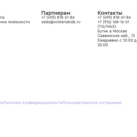
ain. Эстетика здесь воспитывает
тся частью прекрасного мира
О нас
Партнерам
Кон
О Wisteria
+7 (495) 818-61-86
+7 (49
Программа лояльности
sales@wisteriakids.ru
+7 (91
(TG/M
Бутик
Саввин
Ежедн
22:00