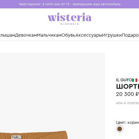
Valet-паркинг: 8 (495) 445-27-72 - припаркуем ваш авто
Бесплатная доставка при заказе от 15 000 ₽
Установите приложение, чтобы покупки были еще удо
нды
Малышам
Девочкам
Мальчикам
Обувь
Аксессуары
Игр