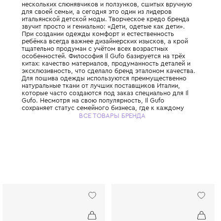
Знаменитый итальянский бренд детской о
премиум-класса, основанный в 1980 году 
троих детей Джованной Милетти. Всё нача
нескольких слюнявчиков и ползунков, сши
для своей семьи, а сегодня это один из л
итальянской детской моды. Творческое к
звучит просто и гениально: «Дети, одетые 
При создании одежды комфорт и естестве
ребёнка всегда важнее дизайнерских изыск
тщательно продуман с учётом всех возрас
особенностей. Философия Il Gufo базирует
китах: качество материалов, продуманност
эксклюзивность, что сделало бренд этало
Для пошива одежды используются преиму
натуральные ткани от лучших поставщиков
которые часто создаются под заказ специа
Gufo. Несмотря на свою популярность, Il G
сохраняет статус семейного бизнеса, где 
отношению относятся с прозрачностью, с
ВСЕ ТОВАРЫ БРЕНДА
честностью. Il Gufo — это выбор родителе
ценят настоящее итальянское качество и х