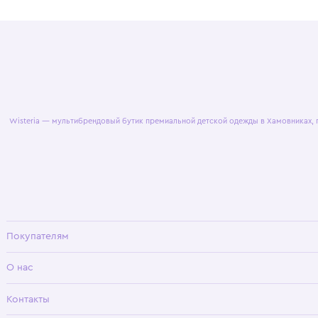
© 2025 WisteriaKids
Публична