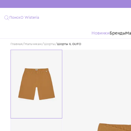
Поиск
О Wisteria
Новинки
Бре
Главная
/
Мальчикам
/
Шорты
/
Шорты IL GUFO