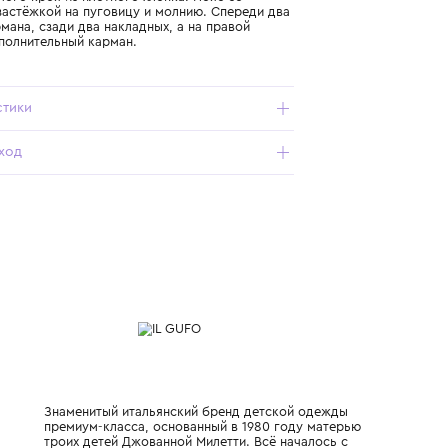
Подробнее о продукте
Арт. P25PB177J0044-239_700_10Y
Шорты прямого кроя из плотного хлопка. Пояс со
шлёвками, застёжкой на пуговицу и молнию. Спереди два
втачных кармана, сзади два накладных, а на правой
штанине дополнительный карман.
Характеристики
Состав и уход