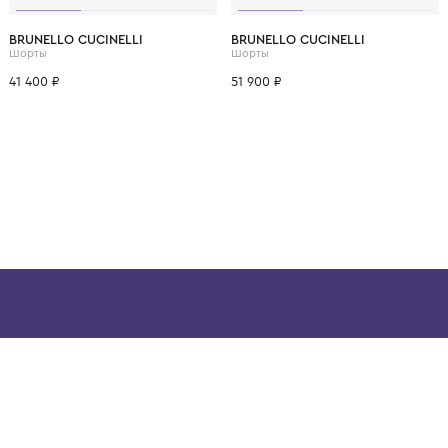
ВОЗМОЖНО, ВАМ ПОНРАВ
12 лет
14 лет
6 лет
8 лет
10 лет
12 лет
6 лет
8 лет
BRUNELLO CUCINELLI
BRUNELLO CUCINELL
Шорты
Шорты
41 400 ₽
51 900 ₽
ой детской одежды в
в сегмента люкс: Givenchy,