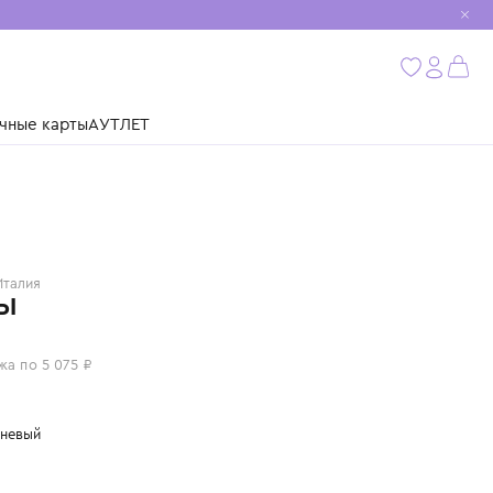
мобиль
бнее
ушки
Подарочные карты
АУТЛЕТ
IL GUFO
Италия
ШОРТЫ
20 300 ₽
или 4 платежа по 5 075 ₽
Цвет: коричневый