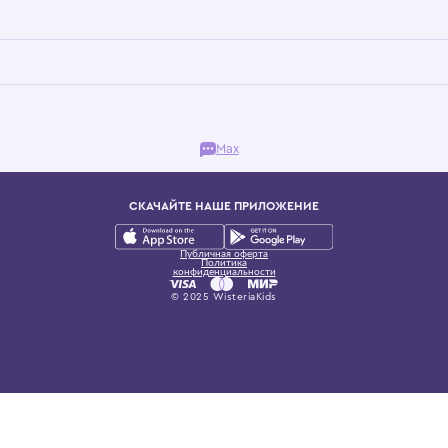
Бутик. Саввинская набережная, 13
ках, представляющий более 60 брендов сегмента люкс: Givenchy, Dolce&Gab
и навсегда становится частью прекрасного мира детс