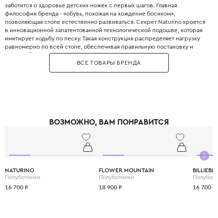
заботится о здоровье детских ножек с первых шагов. Главная
философия бренда - «обувь, похожая на хождение босиком»,
позволяющая стопе естественно развиваться. Секрет Naturino кроется
в инновационной запатентованной технологической подошве, которая
имитирует ходьбу по песку. Такая конструкция распределяет нагрузку
равномерно по всей стопе, обеспечивая правильную постановку и
здоровый рост. Внутренняя анатомическая стелька выполнена из
ВСЕ ТОВАРЫ БРЕНДА
дышащей натуральной кожи и обладает антибактериальными
свойствами. Задник обуви достаточно жёсткий для фиксации пяточки, но
при этом мягко облегает ножку, не натирая. Для создания Naturino
используется исключительно высококачественная кожа премиум-
сегмента, прошедшая строгие испытания на безопасность. Модели для
малышей оснащены широким раскрытием и удобными застёжками-
липучками, что позволяет легко обувать даже самых непослушных детей.
ВОЗМОЖНО, ВАМ ПОНРАВИТСЯ
Бренд предлагает элегантные туфли, стильные кроссовки, сапоги и
нарядные сандалии для мальчиков и девочек. Выбирая Naturino, вы
дарите своему ребёнку свободу активных игр без вреда для здоровья,
ведь качественная обувь - это фундамент правильного развития опорно-
двигательного аппарата.
NATURINO
FLOWER MOUNTAIN
BILLIEBL
Полуботинки
Полуботинки
Полубот
16 700 ₽
18 900 ₽
16 700 ₽