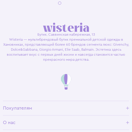
Бутик. Саввинская набережная, 13
Wisteria — мультибрендовый бутик премиальной детской одежды в
Хамовниках, представляющий более 60 брендов сегмента люкс: Givenchy,
Dolce&Gabbana, Giorgio Armani, Elie Saab, Balmain. Эстетика здесь
воспитывает вкус с первых дней жизни и навсегда становится частью
прекрасного мира детства.
Покупателям
Доставка и оплата
О нас
Условия возврата
Гид по размерам