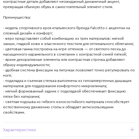
контрастные детали добавляют неожиданный динамичный акцент,
превращая обычную обувь в самостоятельный элемент стиля.
Преимущества:
- модель спортивного кроя итальянского бренда Falcotto с акцентом на
сложный дизайн и комфорт;
- верх представляет собой комбинацию из трех материалов: мягкой
замши, гладкой кожи и эластичного текстиля для оптимального облегания;
- цветовая гамма построена на игре оттенков — от светлого песка до
насыщенного карамельного в сочетании с контрастной синей пяткой;
- яркие декоративные элементы или контрастная строчка добавляют
образу индивидуальности;
- удобная система фиксации на липучках позволяет точно регулировать по
ноге;
- подкладка и съемная стелька выполнены из гипоаллергенных дышащих
материалов для поддержания комфортного микроклимата;
- мягкий формованный задник с подкладкой обеспечивает фиксацию
пятки без натирания;
- светлая подошва из гибкого износостойкого материала способствует
естественному движению стопы и обладает антискользящими
свойствами.
Характеристики