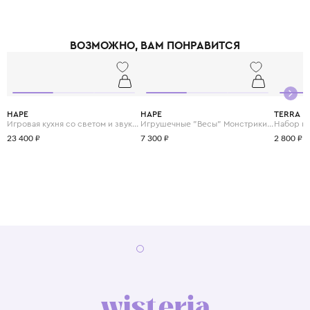
строгим международным стандартам качества и безопасности, что
подтверждается многочисленными сертификатами. Особое внимание
уделяется эргономике и дизайну: каждая игрушка не только развивает
ВОЗМОЖНО, ВАМ ПОНРАВИТСЯ
логику и моторику, но и радует глаз яркими, продуманными формами.
Помимо деревянных игрушек, Hape выпускает музыкальные
инструменты и наборы для творчества, стимулирующие всестороннее
развитие малыша. Hape — это выбор родителей, которые хотят, чтобы
игрушки их детей были безопасными, долговечными и вдохновляли на
открытия.
HAPE
HAPE
TERRA
Игровая кухня со светом и звуком "Готовим вместе"
Игрушечные "Весы" Монстрики с брошюрой примеров на сложение и состав числа
23 400 ₽
7 300 ₽
2 800 ₽