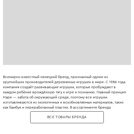
Всемирно известный немецкий бренд, признанный одним из
крупнейших производителей деревянных игрушек в мире. С 1986 года
компания создаёт развивающие игрушки, которые пробуждают в
каждом ребёнке врождённую тягу к игре и познанию. Главный принцип
Hape — забота об окружающей среде, поэтому все игрушки
изготавливаются из экологичных и возобновляемых материалов, таких
как бамбук и переработанный пластик. В ассортименте бренда
представлены десятки серий: от деревянных сортеров и пазлов для
ВСЕ ТОВАРЫ БРЕНДА
самых маленьких до сложных конструкторов и лабиринтов Quadrilla для
детей постарше. Hape также предлагает уникальные игрушки из
бамбука, включая двусто��онние мольберты и экологичные кукольные
домики на солнечной энергии. Все игрушки Hape соответствуют