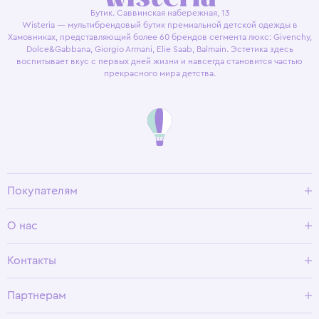
Бутик. Саввинская набережная, 13
Wisteria — мультибрендовый бутик премиальной детской одежды в
Хамовниках, представляющий более 60 брендов сегмента люкс: Givenchy,
Dolce&Gabbana, Giorgio Armani, Elie Saab, Balmain. Эстетика здесь
воспитывает вкус с первых дней жизни и навсегда становится частью
прекрасного мира детства.
Покупателям
Доставка и оплата
О нас
Условия возврата
Гид по размерам
О Wisteria
Контакты
Программа лояльности
Партнерам