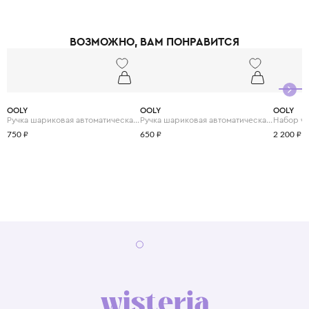
ВОЗМОЖНО, ВАМ ПОНРАВИТСЯ
OOLY
OOLY
OOLY
Ручка шариковая автоматическая с 6 цветами "Лама"
Ручка шариковая автоматическая с 6 цветами "Комиксы"
750 ₽
650 ₽
2 200 ₽