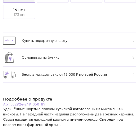
16 лет
173 см
Купить подарочную карту
Самовывоз из бутика
Бесплатная доставка от 15 000 ₽ по всей России
Подробнее о продукте
Арт. J52924-249_050_8Y
Удлинённые шорты с поясом-кулиской изготовлены из микса льна и
вискозы. На передней части изделия расположены два врезных кармана.
Сзади находится накладной карман с именем бренда. Спереди под
поясом вшит фирменный ярлык.