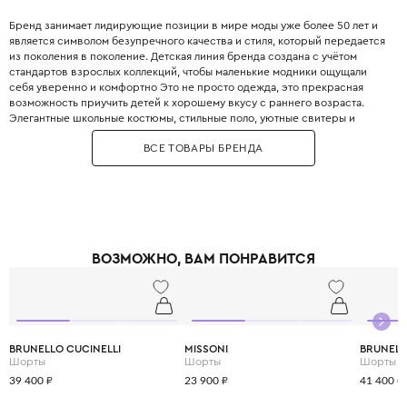
Бренд занимает лидирующие позиции в мире моды уже более 50 лет и
является символом безупречного качества и стиля, который передается
из поколения в поколение. Детская линия бренда создана с учётом
стандартов взрослых коллекций, чтобы маленькие модники ощущали
себя уверенно и комфортно Это не просто одежда, это прекрасная
возможность приучить детей к хорошему вкусу с раннего возраста.
Элегантные школьные костюмы, стильные поло, уютные свитеры и
практичные пуховики. Каждая деталь одежды Boss продумана до
ВСЕ ТОВАРЫ БРЕНДА
мелочей, чтобы обеспечить не только стильный внешний вид, но и
максимальный комфорт.
ВОЗМОЖНО, ВАМ ПОНРАВИТСЯ
BRUNELLO CUCINELLI
MISSONI
BRUNELL
Шорты
Шорты
Шорты
39 400 ₽
23 900 ₽
41 400 ₽