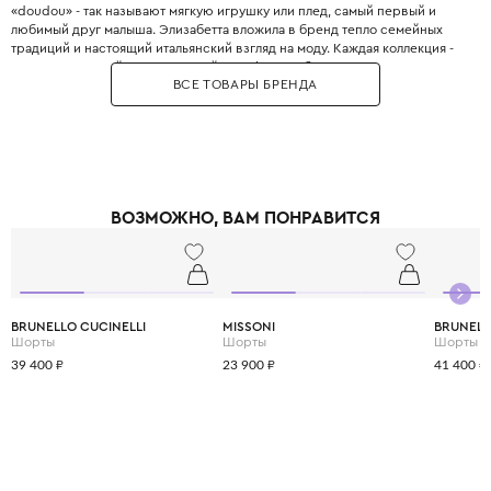
«doudou» - так называют мягкую игрушку или плед, самый первый и
любимый друг малыша. Элизабетта вложила в бренд тепло семейных
традиций и настоящий итальянский взгляд на моду. Каждая коллекция -
это современный, ультрамодный casual со свободными силуэтами,
ВСЕ ТОВАРЫ БРЕНДА
которые одинаково хорошо сидят на всех детях. Отличительная черта
Douuod - принты, вдохновленные детскими рисунками, и талисманы
бренда — горилла Бруно и слоны, которые появляются на одежде и
создают атмосферу уюта и игры. Это одежда, которая дает детям
уверенность в себе и ощущение, что они гуляют по самым стильным
улочкам Милана.
ВОЗМОЖНО, ВАМ ПОНРАВИТСЯ
BRUNELLO CUCINELLI
MISSONI
BRUNELL
Шорты
Шорты
Шорты
39 400 ₽
23 900 ₽
41 400 ₽