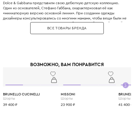
Dolce & Gabbana представили свою дебютную детскую коллекцию.
Один из основателей, Стефано Габбана, охарактеризовал её как
«миниатюрную версию основной линии». При создании одежды
дизайнеры консультировались со многими мамами, чтобы вещи были не
только стильными, но и максимально удобными. Дизайнеры с большой
ВСЕ ТОВАРЫ БРЕНДА
любовью и вниманием перенесли в детский гардероб все коды
взрослой моды: яркие цветочные принты, благородное кружево,
королевские короны, леопардовые узоры и виртуозную филигранную
вышивку, часто выполненную вручную.
Одежда Dolce & Gabbana — это не просто способ выглядеть красиво.
Это возможность подчеркнуть яркую индивидуальность вашего
ребёнка, с ранних лет привить ему уверенность в себе и хороший вкус,
ВОЗМОЖНО, ВАМ ПОНРАВИТСЯ
а главное - сделать его детство по-настоящему незабываемым и
стильным.
BRUNELLO CUCINELLI
MISSONI
BRUNELL
Шорты
Шорты
Шорты
39 400 ₽
23 900 ₽
41 400 ₽