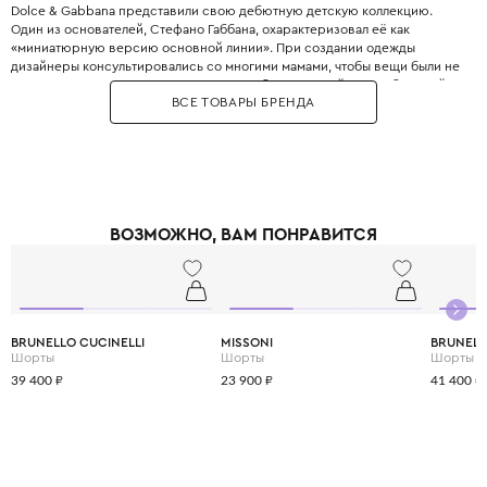
Dolce & Gabbana представили свою дебютную детскую коллекцию.
Один из основателей, Стефано Габбана, охарактеризовал её как
«миниатюрную версию основной линии». При создании одежды
дизайнеры консультировались со многими мамами, чтобы вещи были не
только стильными, но и максимально удобными. Дизайнеры с большой
ВСЕ ТОВАРЫ БРЕНДА
любовью и вниманием перенесли в детский гардероб все коды
взрослой моды: яркие цветочные принты, благородное кружево,
королевские короны, леопардовые узоры и виртуозную филигранную
вышивку, часто выполненную вручную.
Одежда Dolce & Gabbana — это не просто способ выглядеть красиво.
Это возможность подчеркнуть яркую индивидуальность вашего
ребёнка, с ранних лет привить ему уверенность в себе и хороший вкус,
ВОЗМОЖНО, ВАМ ПОНРАВИТСЯ
а главное - сделать его детство по-настоящему незабываемым и
стильным.
BRUNELLO CUCINELLI
MISSONI
BRUNELL
Шорты
Шорты
Шорты
39 400 ₽
23 900 ₽
41 400 ₽