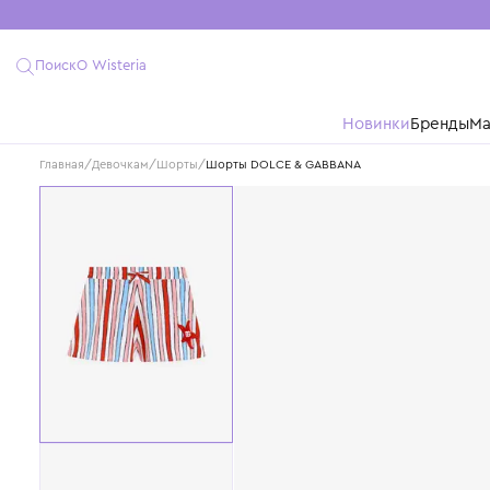
Поиск
О Wisteria
Новинки
Бре
Главная
/
Девочкам
/
Шорты
/
Шорты DOLCE & GABBANA