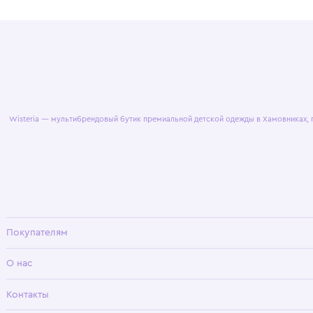
© 2025 WisteriaKids
Публична