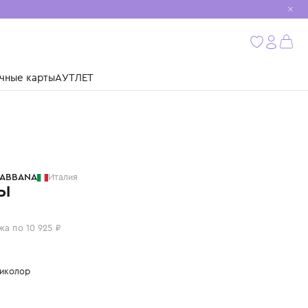
мобиль
бнее
ушки
Подарочные карты
АУТЛЕТ
DOLCE & GABBANA
Италия
ШОРТЫ
43 700 ₽
или 4 платежа по 10 925 ₽
Цвет: мультиколор