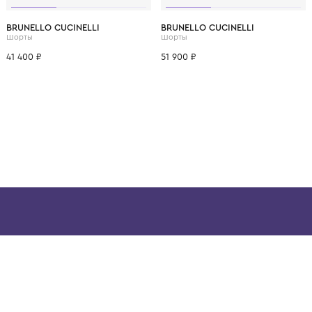
ВОЗМОЖНО, ВАМ ПОНРАВ
12 лет
14 лет
6 лет
8 лет
10 лет
12 лет
6 лет
8 лет
BRUNELLO CUCINELLI
BRUNELLO CUCINELL
Шорты
Шорты
41 400 ₽
51 900 ₽
ой детской одежды в
в сегмента люкс: Givenchy,