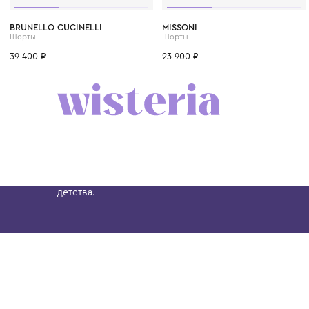
6 лет
8 лет
10 лет
12 лет
12+ лет
6 лет
8 лет
10 лет
BRUNELLO CUCINELLI
MISSONI
Шорты
Шорты
39 400 ₽
23 900 ₽
Бутик. Саввинская набережная, 13
Wisteria — мультибрендовый бутик премиальн
Хамовниках, представляющий более 60 брендо