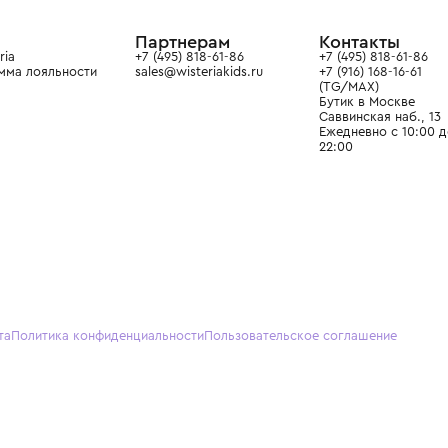
ain. Эстетика здесь воспитывает
тся частью прекрасного мира
О нас
Партнерам
Кон
О Wisteria
+7 (495) 818-61-86
+7 (49
Программа лояльности
sales@wisteriakids.ru
+7 (91
(TG/M
Бутик
Саввин
Ежедн
22:00