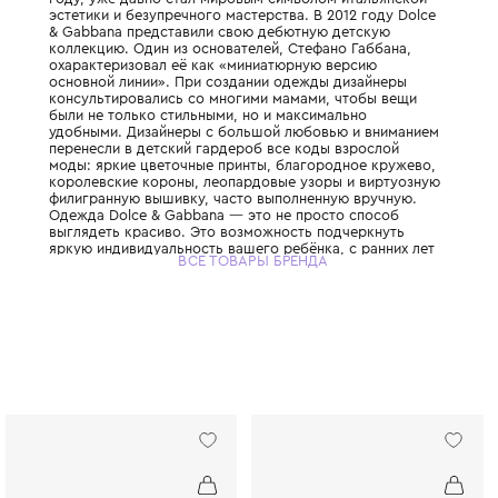
Этот легендарный итальянский Дом моды,
дуэтом Доменико Дольче и Стефано Габбан
году, уже давно стал мировым символом 
эстетики и безупречного мастерства. В 201
& Gabbana представили свою дебютную д
коллекцию. Один из основателей, Стефано
охарактеризовал её как «миниатюрную ве
основной линии». При создании одежды д
консультировались со многими мамами, ч
были не только стильными, но и максимал
удобными. Дизайнеры с большой любовью
перенесли в детский гардероб все коды в
моды: яркие цветочные принты, благород
королевские короны, леопардовые узоры 
филигранную вышивку, часто выполненную
Одежда Dolce & Gabbana — это не просто
выглядеть красиво. Это возможность под
яркую индивидуальность вашего ребёнка, 
ВСЕ ТОВАРЫ БРЕНДА
привить ему уверенность в себе и хороший
главное - сделать его детство по-настоящ