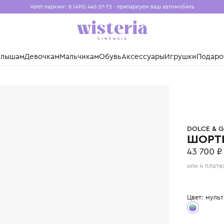
Valet-паркинг: 8 (495) 445-27-72 - припаркуем ваш авто
Бесплатная доставка при заказе от 15 000 ₽
Установите приложение, чтобы покупки были еще удо
нды
Малышам
Девочкам
Мальчикам
Обувь
Аксессуары
Игр