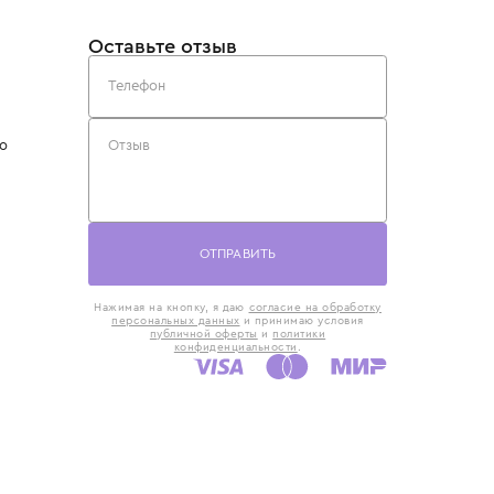
такты
Оставьте отзыв
5) 818-61-86
6) 168-16-61
AX)
 в Москве
ская наб., 13
евно с 10:00 до