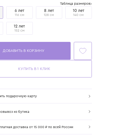
Размер
Таблица размеров
4 года
6 лет
8 лет
10 лет
104 см
116 см
128 см
140 см
12+ лет
12 лет
158 см
152 см
ДОБАВИТЬ В КОРЗИНУ
КУПИТЬ В 1 КЛИК
Купить подарочную карту
Самовывоз из бутика