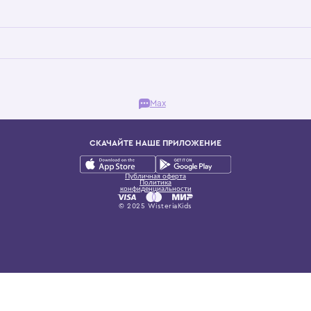
Бутик. Саввинская набережная, 13
ках, представляющий более 60 брендов сегмента люкс: Givenchy, Dolce&Gab
и навсегда становится частью прекрасного мира детс