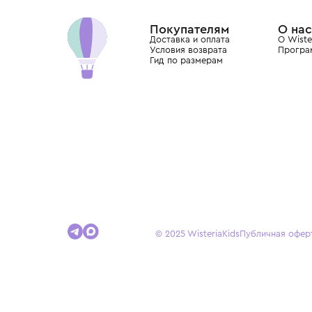
Dolce&Gabbana, Giorgio Armani, Elie Saab, Balm
вкус с первых дней жизни и навсегда станови
детства.
Покупателям
Доставка и оплата
Условия возврата
Гид по размерам