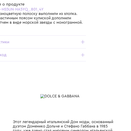
Бесплатная доставка от 15 000 ₽ по всей России
Подробнее о продукте
Арт. L53Q55-HS5UN-HA5YQ_801_4Y
Шорты в разноцветную полоску выполнили из хлопка.
Модель с эластичным поясом-кулиской дополнили
нашитым патчем в виде морской звезды с монограммой.
Характеристики
Состав и уход