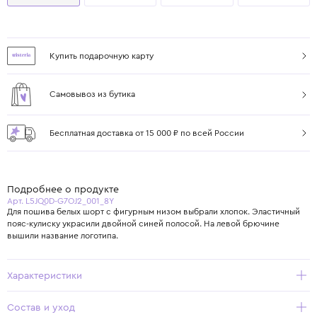
Купить подарочную карту
Самовывоз из бутика
Бесплатная доставка от 15 000 ₽ по всей России
Подробнее о продукте
Арт. L5JQ0D-G7OJ2_001_8Y
Для пошива белых шорт с фигурным низом выбрали хлопок. Эластичный
пояс-кулиску украсили двойной синей полосой. На левой брючине
вышили название логотипа.
Характеристики
Состав и уход