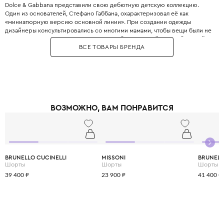
Dolce & Gabbana представили свою дебютную детскую коллекцию.
Один из основателей, Стефано Габбана, охарактеризовал её как
«миниатюрную версию основной линии». При создании одежды
дизайнеры консультировались со многими мамами, чтобы вещи были не
только стильными, но и максимально удобными. Дизайнеры с большой
ВСЕ ТОВАРЫ БРЕНДА
любовью и вниманием перенесли в детский гардероб все коды
взрослой моды: яркие цветочные принты, благородное кружево,
королевские короны, леопардовые узоры и виртуозную филигранную
вышивку, часто выполненную вручную.
Одежда Dolce & Gabbana — это не просто способ выглядеть красиво.
Это возможность подчеркнуть яркую индивидуальность вашего
ребёнка, с ранних лет привить ему уверенность в себе и хороший вкус,
ВОЗМОЖНО, ВАМ ПОНРАВИТСЯ
а главное - сделать его детство по-настоящему незабываемым и
стильным.
BRUNELLO CUCINELLI
MISSONI
BRUNELL
Шорты
Шорты
Шорты
39 400 ₽
23 900 ₽
41 400 ₽