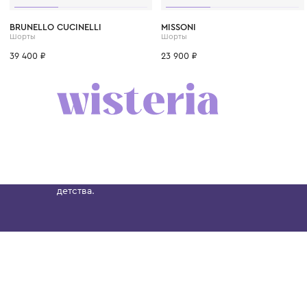
6 лет
8 лет
10 лет
12 лет
12+ лет
6 лет
8 лет
10 лет
BRUNELLO CUCINELLI
MISSONI
Шорты
Шорты
39 400 ₽
23 900 ₽
Бутик. Саввинская набережная, 13
Wisteria — мультибрендовый бутик премиальн
Хамовниках, представляющий более 60 брендо