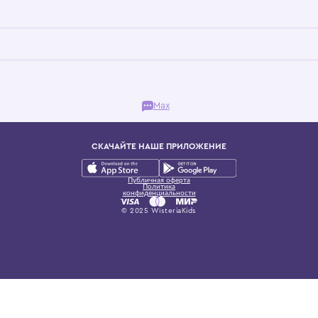
Бутик. Саввинская набережная, 13
ках, представляющий более 60 брендов сегмента люкс: Givenchy, Dolce&Gab
и навсегда становится частью прекрасного мира детс