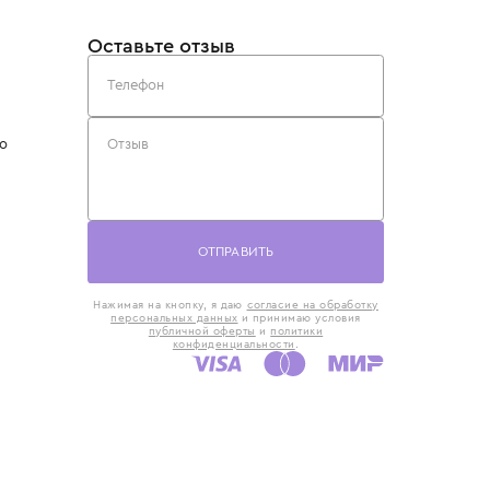
такты
Оставьте отзыв
5) 818-61-86
6) 168-16-61
AX)
 в Москве
ская наб., 13
евно с 10:00 до