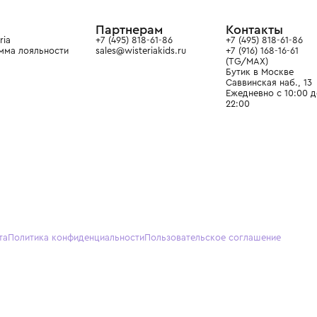
ain. Эстетика здесь воспитывает
тся частью прекрасного мира
О нас
Партнерам
Кон
О Wisteria
+7 (495) 818-61-86
+7 (49
Программа лояльности
sales@wisteriakids.ru
+7 (91
(TG/M
Бутик
Саввин
Ежедн
22:00