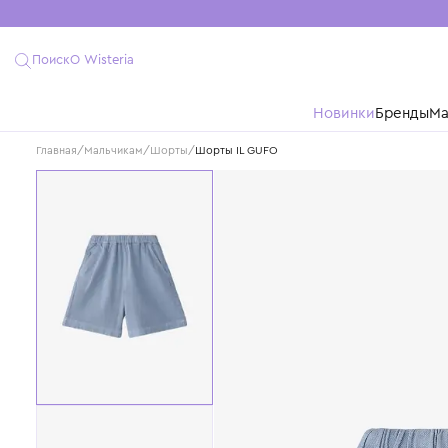
Поиск
О Wisteria
Новинки
Бре
Главная
/
Мальчикам
/
Шорты
/
Шорты IL GUFO