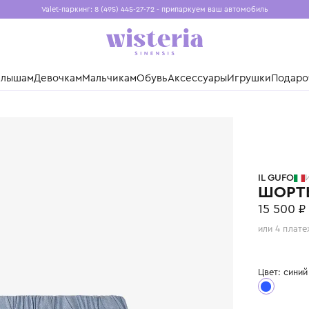
Valet-паркинг: 8 (495) 445-27-72 - припаркуем ваш авто
Бесплатная доставка при заказе от 15 000 ₽
Установите приложение, чтобы покупки были еще удо
нды
Малышам
Девочкам
Мальчикам
Обувь
Аксессуары
Игр