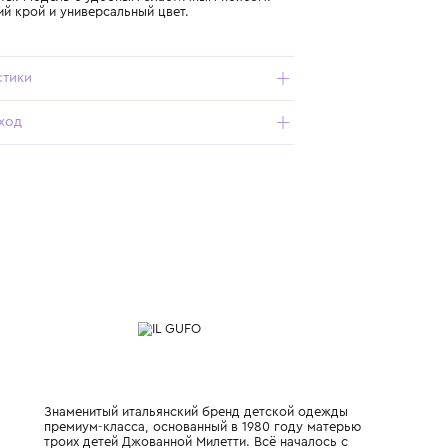
Подробнее о продукте
Арт. P25PB192C6032-464_292_4Y
Легкие шорты. Модель с удобным эластичным поясом.
Классический крой и универсальный цвет.
Характеристики
Состав и уход