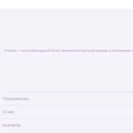
© 2025 WisteriaKids
Публична