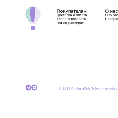
Dolce&Gabbana, Giorgio Armani, Elie Saab, Balm
вкус с первых дней жизни и навсегда станови
детства.
Покупателям
Доставка и оплата
Условия возврата
Гид по размерам