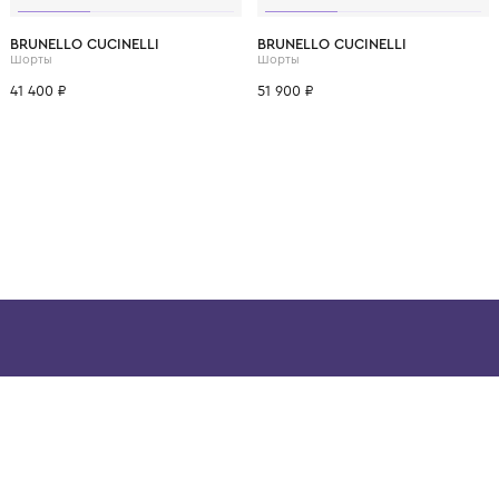
ВОЗМОЖНО, ВАМ ПОНРАВ
12 лет
14 лет
6 лет
8 лет
10 лет
12 лет
6 лет
8 лет
BRUNELLO CUCINELLI
BRUNELLO CUCINELL
Шорты
Шорты
41 400 ₽
51 900 ₽
ой детской одежды в
в сегмента люкс: Givenchy,