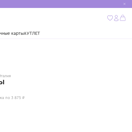
мобиль
бнее
ушки
Подарочные карты
АУТЛЕТ
IL GUFO
Италия
ШОРТЫ
15 500 ₽
или 4 платежа по 3 875 ₽
Цвет: синий