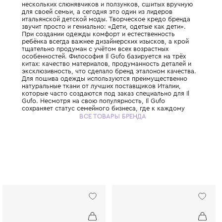
Знаменитый итальянский бренд детской о
премиум-класса, основанный в 1980 году 
троих детей Джованной Милетти. Всё нача
нескольких слюнявчиков и ползунков, сши
для своей семьи, а сегодня это один из л
итальянской детской моды. Творческое к
звучит просто и гениально: «Дети, одетые 
При создании одежды комфорт и естестве
ребёнка всегда важнее дизайнерских изыск
тщательно продуман с учётом всех возрас
особенностей. Философия Il Gufo базирует
китах: качество материалов, продуманност
эксклюзивность, что сделало бренд этало
Для пошива одежды используются преиму
натуральные ткани от лучших поставщиков
которые часто создаются под заказ специа
Gufo. Несмотря на свою популярность, Il G
сохраняет статус семейного бизнеса, где 
отношению относятся с прозрачностью, с
ВСЕ ТОВАРЫ БРЕНДА
честностью. Il Gufo — это выбор родителе
ценят настоящее итальянское качество и х