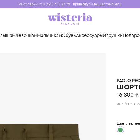
Valet-паркинг: 8 (495) 445-27-72 - припаркуем ваш авто
Бесплатная доставка при заказе от 15 000 ₽
Установите приложение, чтобы покупки были еще удо
нды
Малышам
Девочкам
Мальчикам
Обувь
Аксессуары
Игр