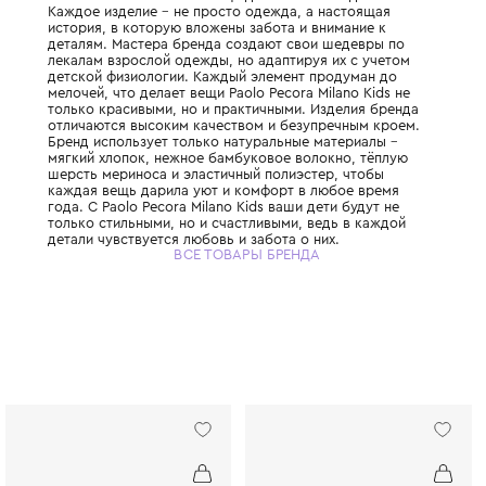
Итальянская семейная компания, которая 
стильные и элегантные вещи для мальчиков
Каждое изделие – не просто одежда, а на
история, в которую вложены забота и вни
деталям. Мастера бренда создают свои ш
лекалам взрослой одежды, но адаптируя и
детской физиологии. Каждый элемент про
мелочей, что делает вещи Paolo Pecora Mil
только красивыми, но и практичными. Изд
отличаются высоким качеством и безупре
Бренд использует только натуральные мат
мягкий хлопок, нежное бамбуковое волок
шерсть мериноса и эластичный полиэстер,
каждая вещь дарила уют и комфорт в люб
года. С Paolo Pecora Milano Kids ваши дети
только стильными, но и счастливыми, ведь
детали чувствуется любовь и забота о них.
ВСЕ ТОВАРЫ БРЕНДА