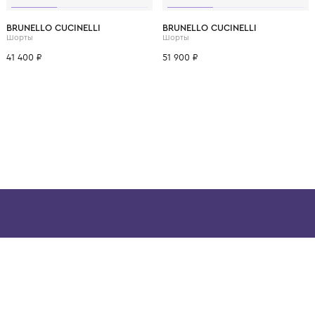
ВОЗМОЖНО, ВАМ ПОНРАВ
12 лет
14 лет
6 лет
8 лет
10 лет
12 лет
6 лет
8 лет
BRUNELLO CUCINELLI
BRUNELLO CUCINELL
Шорты
Шорты
41 400 ₽
51 900 ₽
ой детской одежды в
в сегмента люкс: Givenchy,