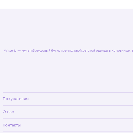
© 2025 WisteriaKids
Публична