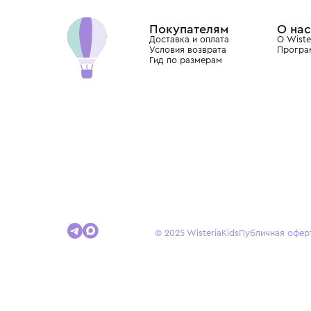
Dolce&Gabbana, Giorgio Armani, Elie Saab, Balm
вкус с первых дней жизни и навсегда станови
детства.
Покупателям
Доставка и оплата
Условия возврата
Гид по размерам