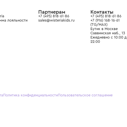
ain. Эстетика здесь воспитывает
тся частью прекрасного мира
О нас
Партнерам
Кон
О Wisteria
+7 (495) 818-61-86
+7 (49
Программа лояльности
sales@wisteriakids.ru
+7 (91
(TG/M
Бутик
Саввин
Ежедн
22:00