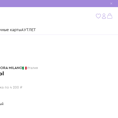
мобиль
бнее
ушки
Подарочные карты
АУТЛЕТ
PAOLO PECORA MILANO
Италия
ШОРТЫ
16 800 ₽
или 4 платежа по 4 200 ₽
Цвет: зеленый