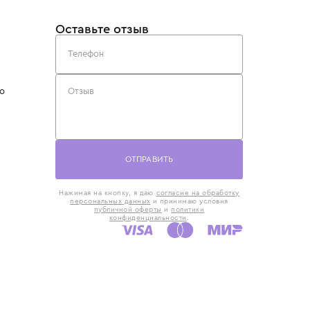
такты
Оставьте отзыв
5) 818-61-86
6) 168-16-61
AX)
 в Москве
ская наб., 13
евно с 10:00 до