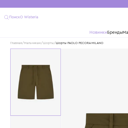
Поиск
О Wisteria
Новинки
Бре
Главная
/
Мальчикам
/
Шорты
/
Шорты PAOLO PECORA MILANO