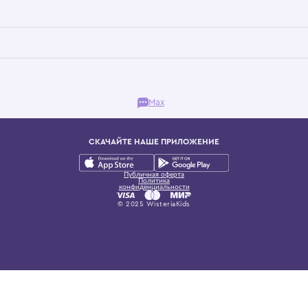
Бутик. Саввинская набережная, 13
ках, представляющий более 60 брендов сегмента люкс: Givenchy, Dolce&Gab
и навсегда становится частью прекрасного мира детс