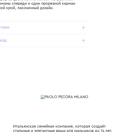
Подробнее о продукте
Арт. PP3919-VERDE_390_11Y
Хлопковые шорты цвета хаки с поясом на резинке и
шнурке. Карманы спереди и один прорезной карман
сзади. Прямой крой, лаконичный дизайн.
Характеристики
Состав и уход