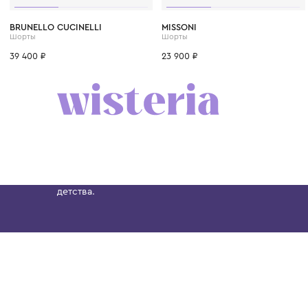
6 лет
8 лет
10 лет
12 лет
12+ лет
6 лет
8 лет
10 лет
BRUNELLO CUCINELLI
MISSONI
Шорты
Шорты
39 400 ₽
23 900 ₽
Бутик. Саввинская набережная, 13
Wisteria — мультибрендовый бутик премиальн
Хамовниках, представляющий более 60 брендо