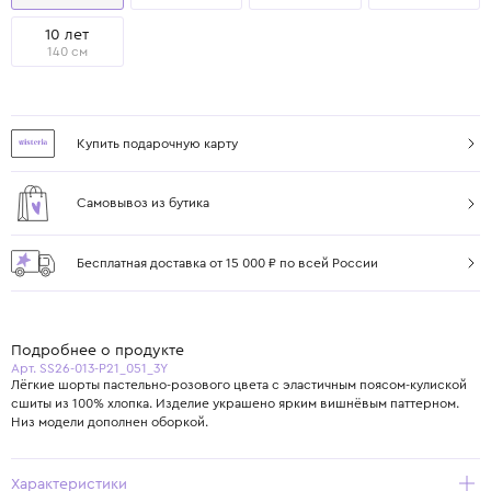
10 лет
140 см
Купить подарочную карту
Самовывоз из бутика
Бесплатная доставка от 15 000 ₽ по всей России
Подробнее о продукте
Арт. SS26-013-P21_051_3Y
Лёгкие шорты пастельно-розового цвета с эластичным поясом-кулиской
сшиты из 100% хлопка. Изделие украшено ярким вишнёвым паттерном.
Низ модели дополнен оборкой.
Характеристики