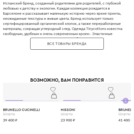
Испанский бренд, созданный родителями для родителей, с глубокой
любовью к детству и экологии. Каждая коллекция рождается в
Барселоне и рассказывает маленькую историю через яркие принты,
неожиданные текстуры и живые цвета. Бренд использует только
сертифицированный органический хлопок, а также переработанные
материалы, сокращая углеродный след. Одежда Tinycottons известна
свободным, удобным и очень современным кроем . Эластичные
манжеты, мягкие резинки и плоские швы обеспечивают максимальную
ВСЕ ТОВАРЫ БРЕНДА
свободу движений для игр и сна. Принты являются визитной карточкой
бренда: забавные животные, абстрактные узоры, коллаборации с
современными иллюстраторами. Все краски безопасны для детей и не
выцветают даже после множества стирок. Позвольте вашему ребёнку
носить искусство с первого года жизни.
ВОЗМОЖНО, ВАМ ПОНРАВИТСЯ
BRUNELLO CUCINELLI
MISSONI
BRUNELL
Шорты
Шорты
Шорты
39 400 ₽
23 900 ₽
41 400 ₽