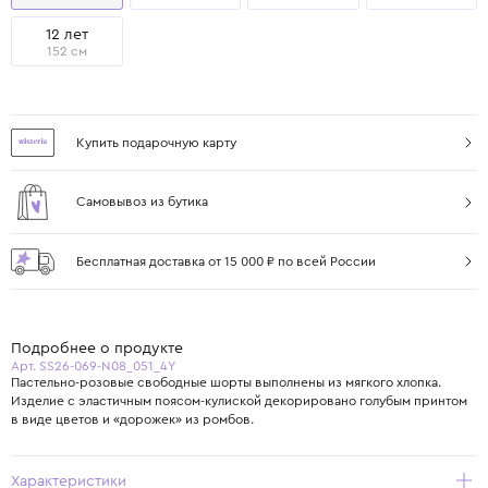
12 лет
152 см
Купить подарочную карту
Самовывоз из бутика
Бесплатная доставка от 15 000 ₽ по всей России
Подробнее о продукте
Арт. SS26-069-N08_051_4Y
Пастельно-розовые свободные шорты выполнены из мягкого хлопка.
Изделие с эластичным поясом-кулиской декорировано голубым принтом
в виде цветов и «дорожек» из ромбов.
Характеристики