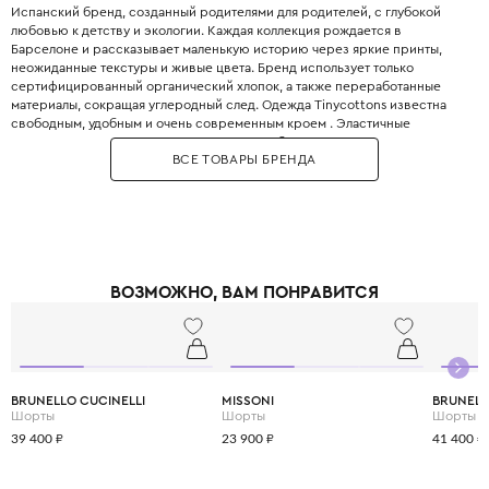
Испанский бренд, созданный родителями для родителей, с глубокой
любовью к детству и экологии. Каждая коллекция рождается в
Барселоне и рассказывает маленькую историю через яркие принты,
неожиданные текстуры и живые цвета. Бренд использует только
сертифицированный органический хлопок, а также переработанные
материалы, сокращая углеродный след. Одежда Tinycottons известна
свободным, удобным и очень современным кроем . Эластичные
манжеты, мягкие резинки и плоские швы обеспечивают максимальную
ВСЕ ТОВАРЫ БРЕНДА
свободу движений для игр и сна. Принты являются визитной карточкой
бренда: забавные животные, абстрактные узоры, коллаборации с
современными иллюстраторами. Все краски безопасны для детей и не
выцветают даже после множества стирок. Позвольте вашему ребёнку
носить искусство с первого года жизни.
ВОЗМОЖНО, ВАМ ПОНРАВИТСЯ
BRUNELLO CUCINELLI
MISSONI
BRUNELL
Шорты
Шорты
Шорты
39 400 ₽
23 900 ₽
41 400 ₽