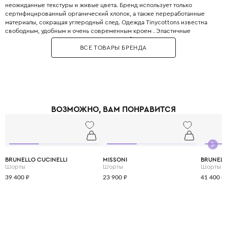
неожиданные текстуры и живые цвета. Бренд использует только
сертифицированный органический хлопок, а также переработанные
материалы, сокращая углеродный след. Одежда Tinycottons известна
свободным, удобным и очень современным кроем . Эластичные
манжеты, мягкие резинки и плоские швы обеспечивают максимальную
ВСЕ ТОВАРЫ БРЕНДА
свободу движений для игр и сна. Принты являются визитной карточкой
бренда: забавные животные, абстрактные узоры, коллаборации с
современными иллюстраторами. Все краски безопасны для детей и не
выцветают даже после множества стирок. Позвольте вашему ребёнку
носить искусство с первого года жизни.
ВОЗМОЖНО, ВАМ ПОНРАВИТСЯ
BRUNELLO CUCINELLI
MISSONI
BRUNELL
Шорты
Шорты
Шорты
39 400 ₽
23 900 ₽
41 400 ₽