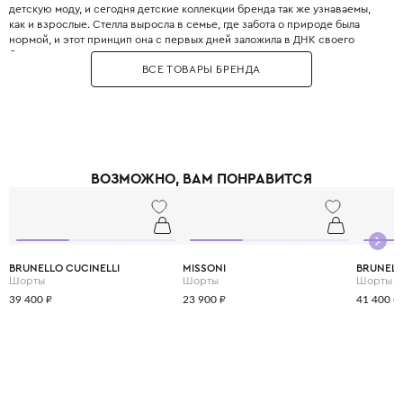
детскую моду, и сегодня детские коллекции бренда так же узнаваемы,
как и взрослые. Стелла выросла в семье, где забота о природе была
нормой, и этот принцип она с первых дней заложила в ДНК своего
бренда. Бренд использует только инновационные экологичные
ВСЕ ТОВАРЫ БРЕНДА
материалы: органический хлопок, переработанный полиэстер, вискозу
из вторичного сырья и запатентованные веганские материалы. Яркие
принты, абстрактные узоры и смелые цветовые решения делают каждый
образ уникальным и запоминающимся. При этом одежда идеально
подходит для активных детей: мягкие трикотажные ткани не сковывают
движения, а бесшовные технологии исключают натирание. Stella
McCartney Kids создаётся небольшими партиями, соответствуя
ВОЗМОЖНО, ВАМ ПОНРАВИТСЯ
принципам slow fashion: каждая вещь остаётся актуальной не один
сезон. Выбирая Stella McCartney Kids, вы инвестируете в стиль, комфорт
и будущее планеты.
BRUNELLO CUCINELLI
MISSONI
BRUNELL
Шорты
Шорты
Шорты
39 400 ₽
23 900 ₽
41 400 ₽