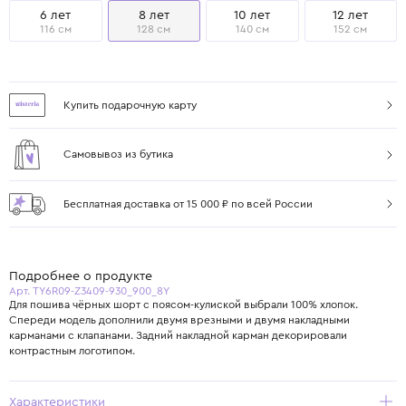
6 лет
8 лет
10 лет
12 лет
116 см
128 см
140 см
152 см
Купить подарочную карту
Самовывоз из бутика
Бесплатная доставка от 15 000 ₽ по всей России
Подробнее о продукте
Арт. TY6R09-Z3409-930_900_8Y
Для пошива чёрных шорт с поясом-кулиской выбрали 100% хлопок.
Спереди модель дополнили двумя врезными и двумя накладными
карманами с клапанами. Задний накладной карман декорировали
контрастным логотипом.
Характеристики