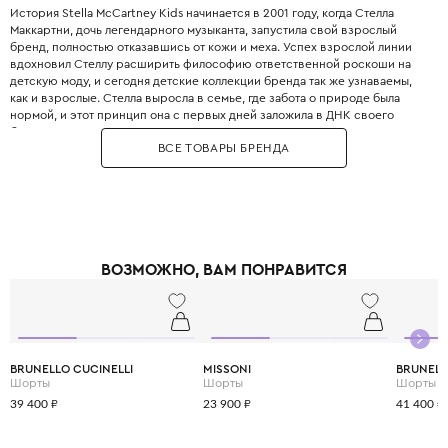
История Stella McCartney Kids начинается в 2001 году, когда Стелла
Маккартни, дочь легендарного музыканта, запустила свой взрослый
бренд, полностью отказавшись от кожи и меха. Успех взрослой линии
вдохновил Стеллу расширить философию ответственной роскоши на
детскую моду, и сегодня детские коллекции бренда так же узнаваемы,
как и взрослые. Стелла выросла в семье, где забота о природе была
нормой, и этот принцип она с первых дней заложила в ДНК своего
бренда. Бренд использует только инновационные экологичные
ВСЕ ТОВАРЫ БРЕНДА
материалы: органический хлопок, переработанный полиэстер, вискозу
из вторичного сырья и запатентованные веганские материалы. Яркие
принты, абстрактные узоры и смелые цветовые решения делают каждый
образ уникальным и запоминающимся. При этом одежда идеально
подходит для активных детей: мягкие трикотажные ткани не сковывают
движения, а бесшовные технологии исключают натирание. Stella
McCartney Kids создаётся небольшими партиями, соответствуя
ВОЗМОЖНО, ВАМ ПОНРАВИТСЯ
принципам slow fashion: каждая вещь остаётся актуальной не один
сезон. Выбирая Stella McCartney Kids, вы инвестируете в стиль, комфорт
и будущее планеты.
BRUNELLO CUCINELLI
MISSONI
BRUNELL
Шорты
Шорты
Шорты
39 400 ₽
23 900 ₽
41 400 ₽