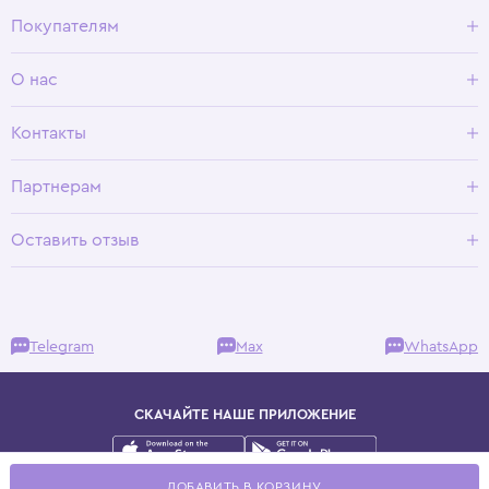
Покупателям
Доставка и оплата
О нас
Условия возврата
Гид по размерам
О Wisteria
Контакты
Программа лояльности
Партнерам
Оставить отзыв
Telegram
Max
WhatsApp
СКАЧАЙТЕ НАШЕ ПРИЛОЖЕНИЕ
Публичная оферта
ДОБАВИТЬ В КОРЗИНУ
Политика конфиденциальности