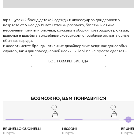
Французский бренд детской одежды и аксессуаров для девочек в
возрасте от 6 мес до 12 лет. Оттенки розового, блестки и самые
необычные принты и рисунки, кружева и оборки превращают рюкзаки,
шапочки и шарфы в волшебные аксессуары, способные оживить самые
обычные наряды.
В ассортименте бренда - стильные дизайнерские вещи как для особых
случаев, так и для повседневной носки. Billieblush не просто одевает –
он дарит свободу двигаться, смеяться и расти в своём ритме.
ВСЕ ТОВАРЫ БРЕНДА
ВОЗМОЖНО, ВАМ ПОНРАВИТСЯ
BRUNELLO CUCINELLI
MISSONI
BRUNELL
Шорты
Шорты
Шорты