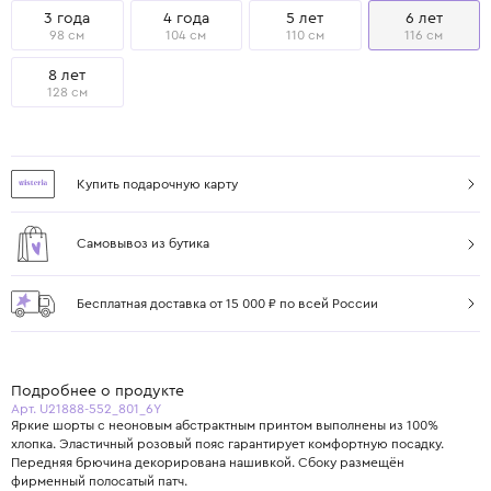
3 года
4 года
5 лет
6 лет
98 см
104 см
110 см
116 см
8 лет
128 см
Купить подарочную карту
Самовывоз из бутика
Бесплатная доставка от 15 000 ₽ по всей России
Подробнее о продукте
Арт. U21888-552_801_6Y
Яркие шорты с неоновым абстрактным принтом выполнены из 100%
хлопка. Эластичный розовый пояс гарантирует комфортную посадку.
Передняя брючина декорирована нашивкой. Сбоку размещён
фирменный полосатый патч.