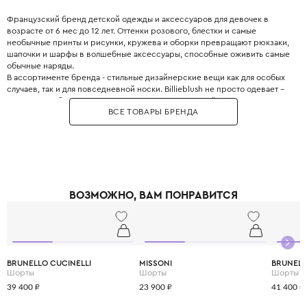
Французский бренд детской одежды и аксессуаров для девочек в
возрасте от 6 мес до 12 лет. Оттенки розового, блестки и самые
необычные принты и рисунки, кружева и оборки превращают рюкзаки,
шапочки и шарфы в волшебные аксессуары, способные оживить самые
обычные наряды.
В ассортименте бренда - стильные дизайнерские вещи как для особых
случаев, так и для повседневной носки. Billieblush не просто одевает –
он дарит свободу двигаться, смеяться и расти в своём ритме.
ВСЕ ТОВАРЫ БРЕНДА
ВОЗМОЖНО, ВАМ ПОНРАВИТСЯ
BRUNELLO CUCINELLI
MISSONI
BRUNELL
Шорты
Шорты
Шорты
39 400 ₽
23 900 ₽
41 400 ₽