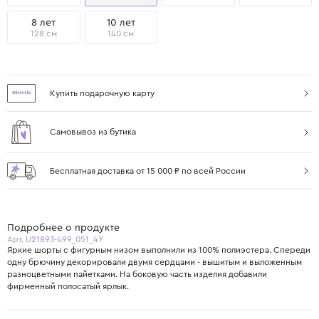
8 лет
10 лет
128 см
140 см
Купить подарочную карту
Самовывоз из бутика
Бесплатная доставка от 15 000 ₽ по всей России
Подробнее о продукте
Арт. U21893-499_051_4Y
Яркие шорты с фигурным низом выполнили из 100% полиэстера. Спереди
одну брючину декорировали двумя сердцами - вышитым и выложенным
разноцветными пайетками. На боковую часть изделия добавили
фирменный полосатый ярлык.