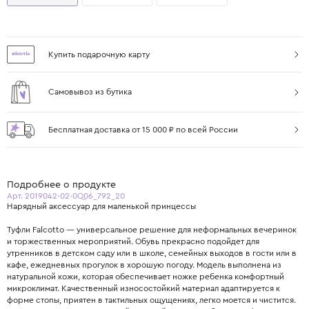
Купить подарочную карту
Самовывоз из бутика
Бесплатная доставка от 15 000 ₽ по всей России
Подробнее о продукте
Арт. 2019042-02-0Q06_792_20
Нарядный аксессуар для маленькой принцессы
Туфли Falcotto — универсальное решение для неформальных вечеринок
и торжественных мероприятий. Обувь прекрасно подойдет для
утренников в детском саду или в школе, семейных выходов в гости или в
кафе, ежедневных прогулок в хорошую погоду. Модель выполнена из
натуральной кожи, которая обеспечивает ножке ребенка комфортный
микроклимат. Качественный износостойкий материал адаптируется к
форме стопы, приятен в тактильных ощущениях, легко моется и чистится.