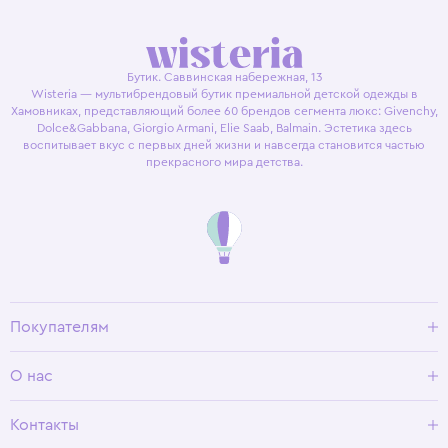
Бутик. Саввинская набережная, 13
Wisteria — мультибрендовый бутик премиальной детской одежды в
Хамовниках, представляющий более 60 брендов сегмента люкс: Givenchy,
Dolce&Gabbana, Giorgio Armani, Elie Saab, Balmain. Эстетика здесь
воспитывает вкус с первых дней жизни и навсегда становится частью
прекрасного мира детства.
Покупателям
Доставка и оплата
О нас
Условия возврата
Гид по размерам
О Wisteria
Контакты
Программа лояльности