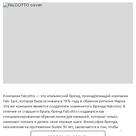
Компания Falcotto — это итальянский бренд, принадлежащий компании
Falc SpA, которая была основана в 1974 году в обувном регионе Марке.
Эта же компания является создателем знаменитого бренда Naturino. В
отличие от старшего брата, бренд Falcotto создавался как
специализированная обувная линия для малышей, которые только
начинают ползать и делать свои первые шаги. Философия бренда,
неизменная на протяжении более 30 лет, заключается в том, чтобы
«сопровождать развитие ребенка с его первых шагов». При разработке