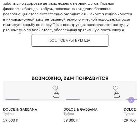
заботится о здоровье детских ножек с первых шагов. Главная
философия бренда - «обувь, похожая на хождение босиком»,
позволяющая стопе естественно развиваться. Секрет Naturino кроется
в инновационной запатентованной технологической подошве, которая
имитирует ходьбу по песку. Такая конструкция распределяет нагрузку
равномерно по всей стопе, обеспечивая правильную постановку и
здоровый рост. Внутренняя анатомическая стелька выполнена из
ВСЕ ТОВАРЫ БРЕНДА
дышащей натуральной кожи и обладает антибактериальными
свойствами. Задник обуви достаточно жёсткий для фиксации пяточки, но
при этом мягко облегает ножку, не натирая. Для создания Naturino
используется исключительно высококачественная кожа премиум-
сегмента, прошедшая строгие испытания на безопасность. Модели для
малышей оснащены широким раскрытием и удобными застёжками-
липучками, что позволяет легко обувать даже самых непослушных детей.
ВОЗМОЖНО, ВАМ ПОНРАВИТСЯ
Бренд предлагает элегантные туфли, стильные кроссовки, сапоги и
нарядные сандалии для мальчиков и девочек. Выбирая Naturino, вы
дарите своему ребёнку свободу активных игр без вреда для здоровья,
ведь качественная обувь - это фундамент правильного развития опорно-
двигательного аппарата.
DOLCE & GABBANA
DOLCE & GABBANA
DOLCE &
Туфли
Туфли
Туфли
59 800 ₽
59 800 ₽
29 700 ₽