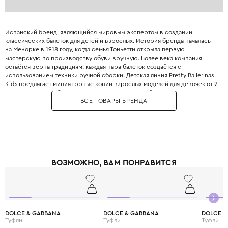
Испанский бренд, являющийся мировым экспертом в создании
классических балеток для детей и взрослых. История бренда началась
на Менорке в 1918 году, когда семья Тоньетти открыла первую
мастерскую по производству обуви вручную. Более века компания
остаётся верна традициям: каждая пара балеток создаётся с
использованием техники ручной сборки. Детская линия Pretty Ballerinas
Kids предлагает миниатюрные копии взрослых моделей для девочек от 2
до 12 лет. Балетки бренда отличаются невероятной мягкостью и
ВСЕ ТОВАРЫ БРЕНДА
эластичностью благодаря кожаной стельке и отсутствию жёсткого
ранта. Для пошива используются натуральная телячья кожа, замша,
лакированная кожа и текстиль с яркими принтами. Ассортимент
включает как однотонные модели , так и модели с отделкой: бант, пряжка,
стразы или вышивка. Благодаря эластичной резинке по краю, балетки
плотно сидят на ноге ребенка. Pretty Ballerinas также выпускают туфли-
лодочки на низком каблуке и сандалии для особенных случаев. Бренд
ВОЗМОЖНО, ВАМ ПОНРАВИТСЯ
отличает потрясающая износостойкость: балетки сохраняют форму
после сотен надеваний. Выбирая Pretty Ballerinas, вы дарите своей
дочери не просто красивую, но невероятно удобную обувь, в которой
она сможет танцевать, бегать и играть..
DOLCE & GABBANA
DOLCE & GABBANA
DOLCE &
Туфли
Туфли
Туфли