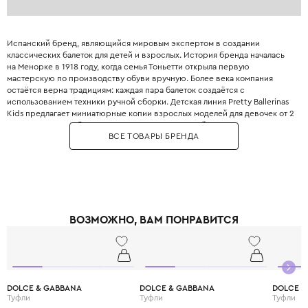
Испанский бренд, являющийся мировым экспертом в создании
классических балеток для детей и взрослых. История бренда началась
на Менорке в 1918 году, когда семья Тоньетти открыла первую
мастерскую по производству обуви вручную. Более века компания
остаётся верна традициям: каждая пара балеток создаётся с
использованием техники ручной сборки. Детская линия Pretty Ballerinas
Kids предлагает миниатюрные копии взрослых моделей для девочек от 2
до 12 лет. Балетки бренда отличаются невероятной мягкостью и
ВСЕ ТОВАРЫ БРЕНДА
эластичностью благодаря кожаной стельке и отсутствию жёсткого
ранта. Для пошива используются натуральная телячья кожа, замша,
лакированная кожа и текстиль с яркими принтами. Ассортимент
включает как однотонные модели , так и модели с отделкой: бант, пряжка,
стразы или вышивка. Благодаря эластичной резинке по краю, балетки
плотно сидят на ноге ребенка. Pretty Ballerinas также выпускают туфли-
лодочки на низком каблуке и сандалии для особенных случаев. Бренд
ВОЗМОЖНО, ВАМ ПОНРАВИТСЯ
отличает потрясающая износостойкость: балетки сохраняют форму
после сотен надеваний. Выбирая Pretty Ballerinas, вы дарите своей
дочери не просто красивую, но невероятно удобную обувь, в которой
она сможет танцевать, бегать и играть..
DOLCE & GABBANA
DOLCE & GABBANA
DOLCE &
Туфли
Туфли
Туфли