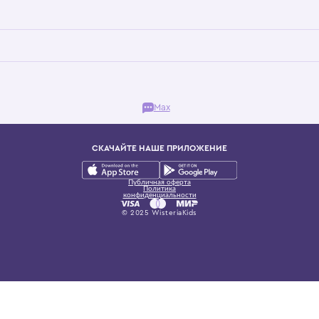
Бутик. Саввинская набережная, 13
ках, представляющий более 60 брендов сегмента люкс: Givenchy, Dolce&Gab
и навсегда становится частью прекрасного мира детс