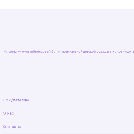
© 2025 WisteriaKids
Публична