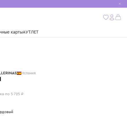
мобиль
бнее
ушки
Подарочные карты
АУТЛЕТ
PRETTY BALLERINAS
Испания
ТУФЛИ
22 900 ₽
или 4 платежа по 5 725 ₽
Цвет: леопардовый