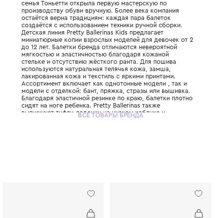
Испанский бренд, являющийся мировым э
создании классических балеток для детей 
История бренда началась на Менорке в 191
семья Тоньетти открыла первую мастерск
производству обуви вручную. Более века 
остаётся верна традициям: каждая пара б
создаётся с использованием техники ручн
Детская линия Pretty Ballerinas Kids предла
миниатюрные копии взрослых моделей для
до 12 лет. Балетки бренда отличаются нев
мягкостью и эластичностью благодаря ко
стельке и отсутствию жёсткого ранта. Дл
используются натуральная телячья кожа, 
лакированная кожа и текстиль с яркими п
Ассортимент включает как однотонные мод
модели с отделкой: бант, пряжка, стразы 
Благодаря эластичной резинке по краю, б
сидят на ноге ребенка. Pretty Ballerinas та
выпускают туфли-лодочки на низком каблу
ВСЕ ТОВАРЫ БРЕНДА
сандалии для особенных случаев. Бренд о
потрясающая износостойкость: балетки с