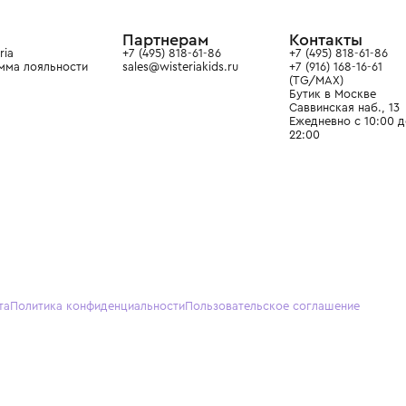
ain. Эстетика здесь воспитывает
тся частью прекрасного мира
О нас
Партнерам
Кон
О Wisteria
+7 (495) 818-61-86
+7 (49
Программа лояльности
sales@wisteriakids.ru
+7 (91
(TG/M
Бутик
Саввин
Ежедн
22:00