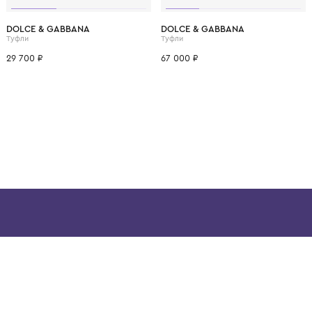
ВОЗМОЖНО, ВАМ ПОНРАВ
6
37
38
18
19-20
20
28
29
30
DOLCE & GABBANA
DOLCE & GABBANA
Туфли
Туфли
29 700 ₽
67 000 ₽
ой детской одежды в
в сегмента люкс: Givenchy,