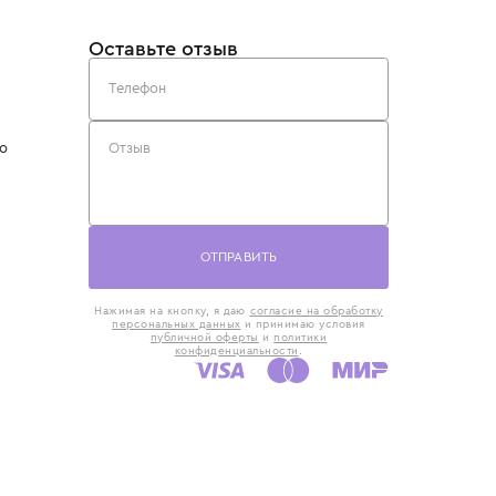
такты
Оставьте отзыв
5) 818-61-86
6) 168-16-61
AX)
 в Москве
ская наб., 13
евно с 10:00 до