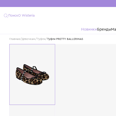
Поиск
О Wisteria
Новинки
Бре
Главная
/
Девочкам
/
Туфли
/
Туфли PRETTY BALLERINAS