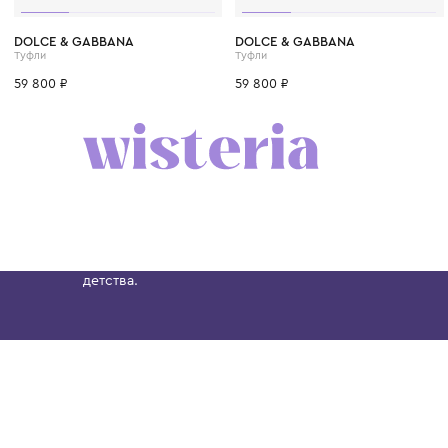
32
33
34
35
36
37
38
32
33
34
35
3
DOLCE & GABBANA
DOLCE & GABBANA
Туфли
Туфли
59 800 ₽
59 800 ₽
Бутик. Саввинская набережная, 13
Wisteria — мультибрендовый бутик премиальн
Хамовниках, представляющий более 60 брендо