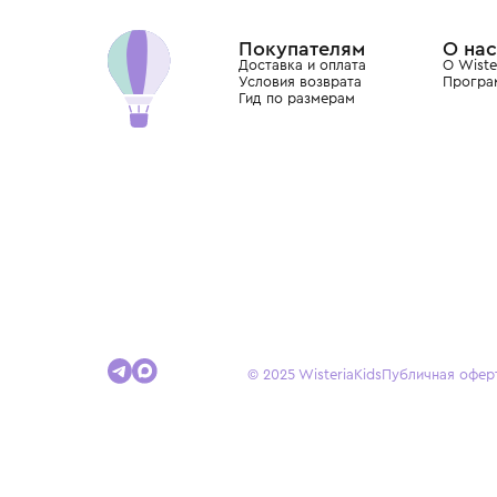
Dolce&Gabbana, Giorgio Armani, Elie Saab, Balm
вкус с первых дней жизни и навсегда станови
детства.
Покупателям
Доставка и оплата
Условия возврата
Гид по размерам