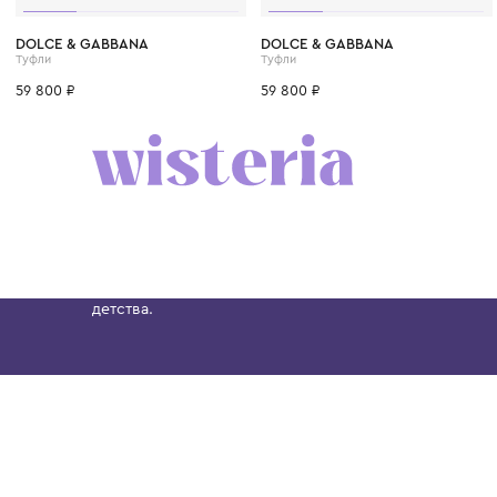
32
33
34
35
36
37
38
32
33
34
35
3
DOLCE & GABBANA
DOLCE & GABBANA
Туфли
Туфли
59 800 ₽
59 800 ₽
Бутик. Саввинская набережная, 13
Wisteria — мультибрендовый бутик премиальн
Хамовниках, представляющий более 60 брендо