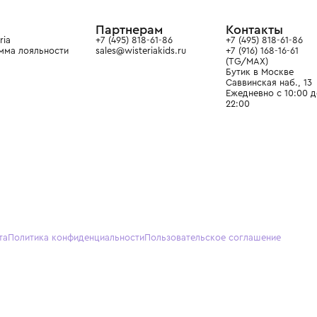
ain. Эстетика здесь воспитывает
тся частью прекрасного мира
О нас
Партнерам
Кон
О Wisteria
+7 (495) 818-61-86
+7 (49
Программа лояльности
sales@wisteriakids.ru
+7 (91
(TG/M
Бутик
Саввин
Ежедн
22:00