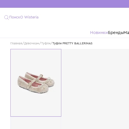
Поиск
О Wisteria
Новинки
Бре
Главная
/
Девочкам
/
Туфли
/
Туфли PRETTY BALLERINAS