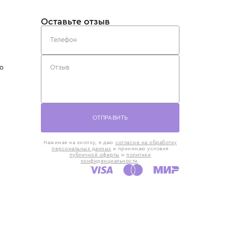
такты
Оставьте отзыв
5) 818-61-86
6) 168-16-61
AX)
 в Москве
ская наб., 13
евно с 10:00 до