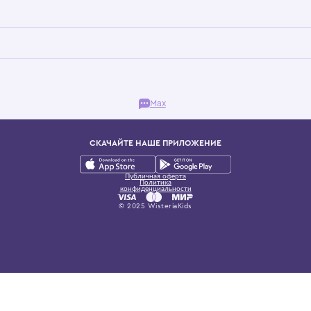
Бутик. Саввинская набережная, 13
ках, представляющий более 60 брендов сегмента люкс: Givenchy, Dolce&Gab
и навсегда становится частью прекрасного мира детс