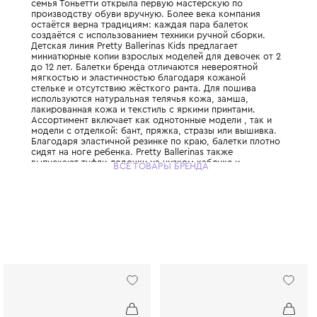
Испанский бренд, являющийся мировым э
создании классических балеток для детей 
История бренда началась на Менорке в 191
семья Тоньетти открыла первую мастерск
производству обуви вручную. Более века 
остаётся верна традициям: каждая пара б
создаётся с использованием техники ручн
Детская линия Pretty Ballerinas Kids предла
миниатюрные копии взрослых моделей для
до 12 лет. Балетки бренда отличаются нев
мягкостью и эластичностью благодаря ко
стельке и отсутствию жёсткого ранта. Дл
используются натуральная телячья кожа, 
лакированная кожа и текстиль с яркими п
Ассортимент включает как однотонные мод
модели с отделкой: бант, пряжка, стразы 
Благодаря эластичной резинке по краю, б
сидят на ноге ребенка. Pretty Ballerinas та
выпускают туфли-лодочки на низком каблу
ВСЕ ТОВАРЫ БРЕНДА
сандалии для особенных случаев. Бренд о
потрясающая износостойкость: балетки с