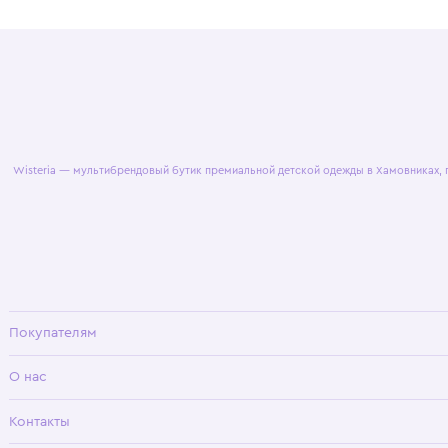
© 2025 WisteriaKids
Публична