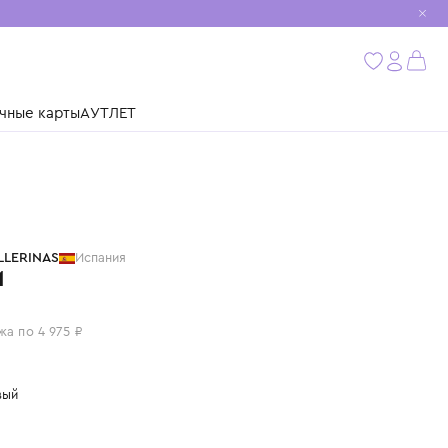
мобиль
бнее
ушки
Подарочные карты
АУТЛЕТ
PRETTY BALLERINAS
Испания
ТУФЛИ
19 900 ₽
или 4 платежа по 4 975 ₽
Цвет: бежевый