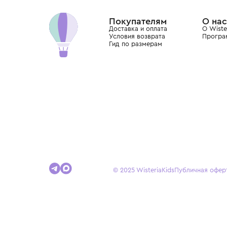
Dolce&Gabbana, Giorgio Armani, Elie Saab, Balm
вкус с первых дней жизни и навсегда станови
детства.
Покупателям
Доставка и оплата
Условия возврата
Гид по размерам