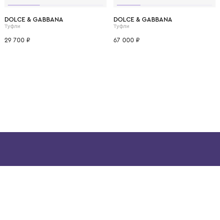
ВОЗМОЖНО, ВАМ ПОНРАВ
6
37
38
18
19-20
20
28
29
30
DOLCE & GABBANA
DOLCE & GABBANA
Туфли
Туфли
29 700 ₽
67 000 ₽
ой детской одежды в
в сегмента люкс: Givenchy,