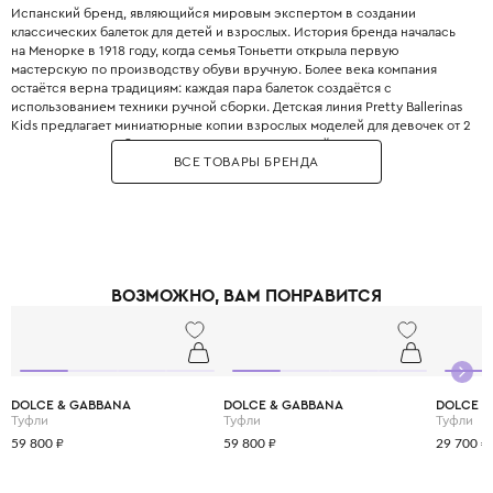
Испанский бренд, являющийся мировым экспертом в создании
классических балеток для детей и взрослых. История бренда началась
на Менорке в 1918 году, когда семья Тоньетти открыла первую
мастерскую по производству обуви вручную. Более века компания
остаётся верна традициям: каждая пара балеток создаётся с
использованием техники ручной сборки. Детская линия Pretty Ballerinas
Kids предлагает миниатюрные копии взрослых моделей для девочек от 2
до 12 лет. Балетки бренда отличаются невероятной мягкостью и
ВСЕ ТОВАРЫ БРЕНДА
эластичностью благодаря кожаной стельке и отсутствию жёсткого
ранта. Для пошива используются натуральная телячья кожа, замша,
лакированная кожа и текстиль с яркими принтами. Ассортимент
включает как однотонные модели , так и модели с отделкой: бант, пряжка,
стразы или вышивка. Благодаря эластичной резинке по краю, балетки
плотно сидят на ноге ребенка. Pretty Ballerinas также выпускают туфли-
лодочки на низком каблуке и сандалии для особенных случаев. Бренд
ВОЗМОЖНО, ВАМ ПОНРАВИТСЯ
отличает потрясающая износостойкость: балетки сохраняют форму
после сотен надеваний. Выбирая Pretty Ballerinas, вы дарите своей
дочери не просто красивую, но невероятно удобную обувь, в которой
она сможет танцевать, бегать и играть..
DOLCE & GABBANA
DOLCE & GABBANA
DOLCE &
Туфли
Туфли
Туфли
59 800 ₽
59 800 ₽
29 700 ₽